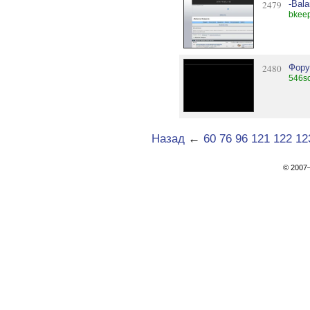
2479
-Bal
bkeep
2480
Фору
546sc
Назад
←
60
76
96
121
122
12
© 200