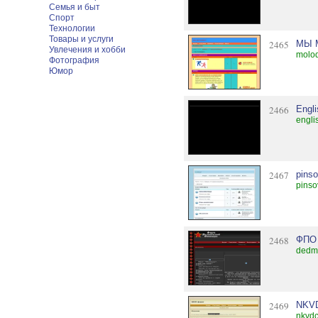
Семья и быт
Спорт
Технологии
Товары и услуги
2465
МЫ 
Увлечения и хобби
molod
Фотография
Юмор
2466
Engli
engli
2467
pinso
pinso
2468
ФПО
dedm
2469
NKV
nkvdc