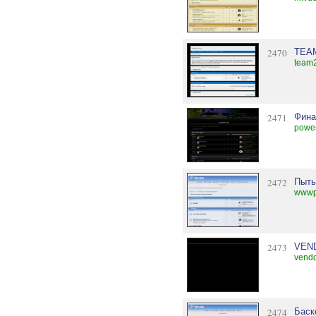
2470
TEAM
team
2471
Фина
power
2472
Пыть
wwwp
2473
VEN
vendd
2474
Баск