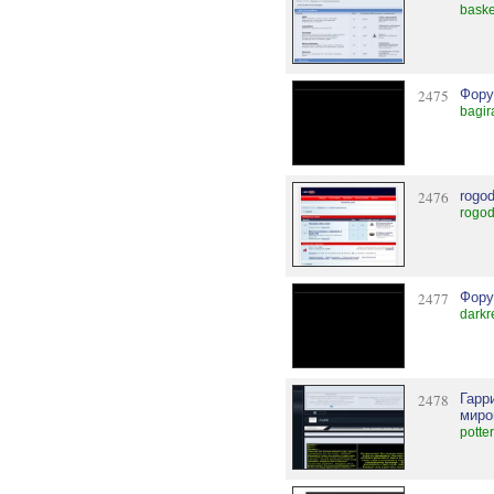
baske
2475
Фору
bagir
2476
rogo
rogod
2477
Фору
darkr
2478
Гарр
миро
potte