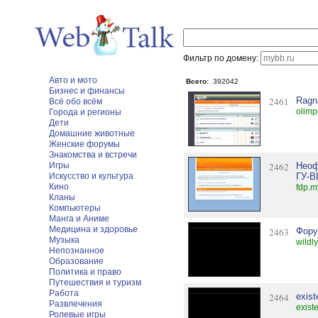
Фильтр по домену:
Авто и мото
Всего:
392042
Бизнес и финансы
2461
Ragna
Всё обо всём
olimp
Города и регионы
Дети
Домашние животные
Женские форумы
Знакомства и встречи
Игры
2462
Неоф
Искусство и культура
ГУ-
Кино
fdp.m
Кланы
Компьютеры
Манга и Аниме
Медицина и здоровье
2463
Фору
Музыка
wildl
Непознанное
Образование
Политика и право
Путешествия и туризм
Работа
2464
exis
Развлечения
exist
Ролевые игры