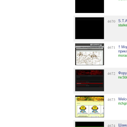
4670
S.T.
stalk
4671
† Мо
прик
morad
4672
Фору
rw.5b
4673
Welc
richgi
4674
Шама