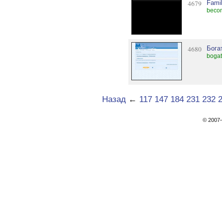
4679
Fami
beco
4680
Бога
bogat
Назад
←
117
147
184
231
232
© 200