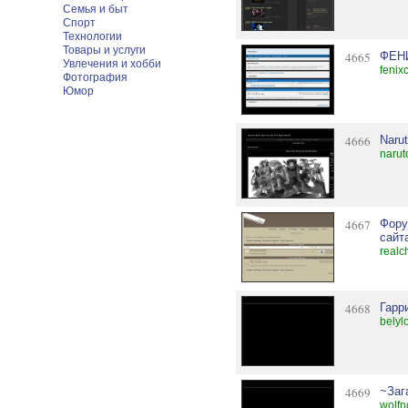
Семья и быт
Спорт
Технологии
Товары и услуги
4665
ФЕН
Увлечения и хобби
fenix
Фотография
Юмор
4666
Naru
narut
4667
Фору
сайт
realc
4668
Гарр
belyl
4669
~Заг
wolfn