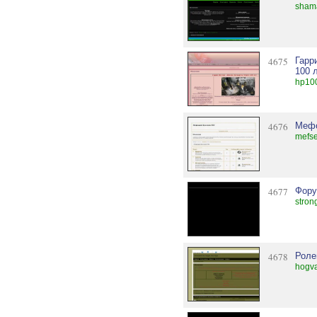
shama
4675
Гарр
100 
hp100
4676
Мефо
mefse
4677
Фору
stron
4678
Роле
hogva