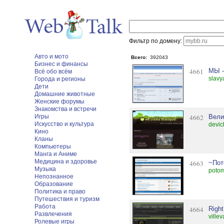
Фильтр по домену:
Авто и мото
Всего:
392043
Бизнес и финансы
4661
МЫ 
Всё обо всём
slavy
Города и регионы
Дети
Домашние животные
Женские форумы
Знакомства и встречи
Игры
4662
Вели
Искусство и культура
devic
Кино
Кланы
Компьютеры
Манга и Аниме
Медицина и здоровье
4663
~Пот
Музыка
potom
Непознанное
Образование
Политика и право
Путешествия и туризм
Работа
4664
Righ
Развлечения
ville
Ролевые игры