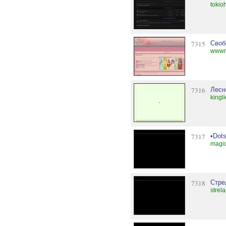
tokio
7315
Своб
wwwmi
7316
Лесн
kingl
7317
•Dots
magic
7318
Стре
strel