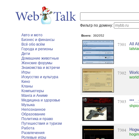
Фильтр по домену:
Авто и мото
Всего:
392052
Бизнес и финансы
7301
All A
Всё обо всём
latvi
Города и регионы
Дети
Домашние животные
Женские форумы
Знакомства и встречи
Игры
7302
Worl
Искусство и культура
world
Кино
Кланы
Компьютеры
Манга и Аниме
Медицина и здоровье
7303
***..
Музыка
shpio
Непознанное
Образование
Политика и право
Путешествия и туризм
Работа
7304
Hogwa
Развлечения
hogin
Ролевые игры