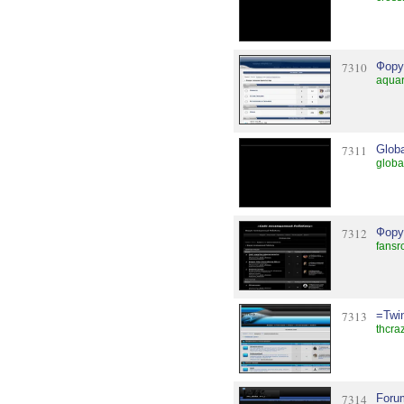
7310
Фору
aquar
7311
Glob
globa
7312
Фору
fansr
7313
=Twi
thcra
7314
Foru