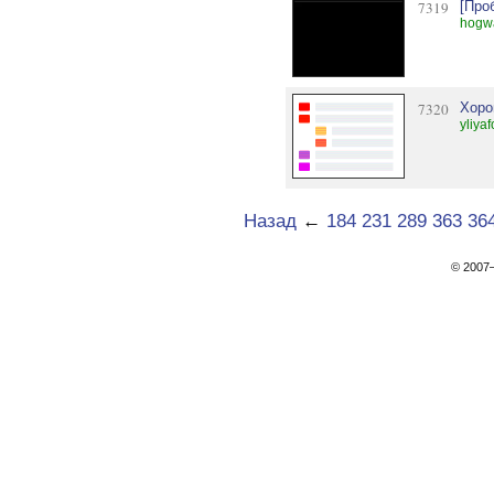
7319
[Про
hogwa
7320
Хоро
yliya
Назад
←
184
231
289
363
36
© 200