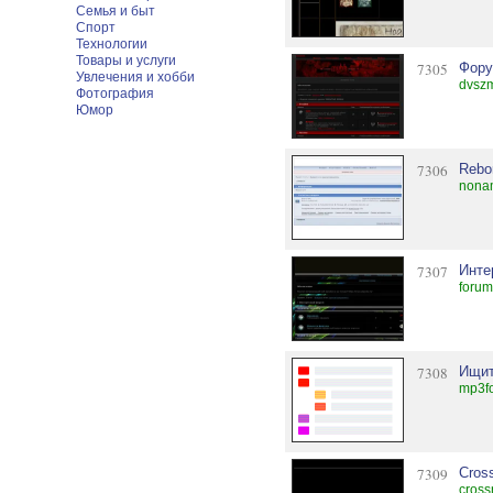
Семья и быт
Спорт
Технологии
Товары и услуги
7305
Фор
Увлечения и хобби
dvszm
Фотография
Юмор
7306
Rebo
nonam
7307
Инте
forum
7308
Ищит
mp3fo
7309
Cros
cross