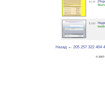
8139
[Hog
8kurs
8140
Недв
besth
Назад
←
205
257
322
404
© 200