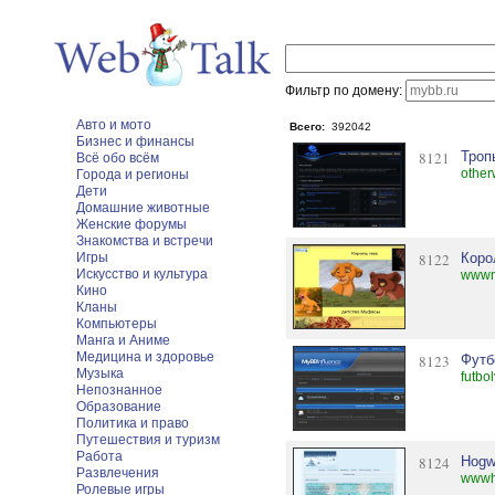
Фильтр по домену:
Авто и мото
Всего:
392042
Бизнес и финансы
8121
Троп
Всё обо всём
other
Города и регионы
Дети
Домашние животные
Женские форумы
Знакомства и встречи
Игры
8122
Коро
Искусство и культура
wwwm
Кино
Кланы
Компьютеры
Манга и Аниме
Медицина и здоровье
8123
Футб
Музыка
futbo
Непознанное
Образование
Политика и право
Путешествия и туризм
Работа
8124
Hogw
Развлечения
wwwho
Ролевые игры