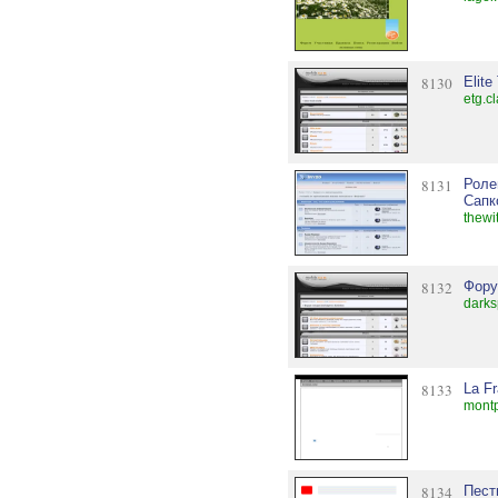
8130
Elite
etg.c
8131
Роле
Сапк
thewi
8132
Фору
darks
8133
La Fr
montp
8134
Пест