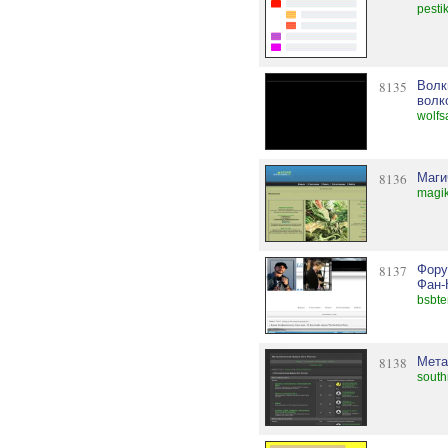
pesti
8135
Волк
волк
wolfs
8136
Маги
magik
8137
Фору
Фан-
bsbte
8138
Мета
south