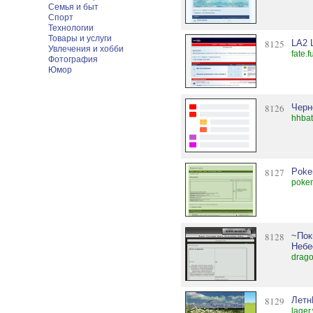
Семья и быт
Спорт
Технологии
Товары и услуги
8125
LA2 
Увлечения и хобби
fate.
Фотография
Юмор
8126
Черн
hhbat
8127
Poke
pokem
8128
~Пок
Небе
drago
8129
Летн
lager