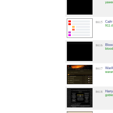
yawer
8615
Сайт
911.c
8616
Blood
blood
8617
WarA
warar
8618
Harry
goble