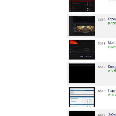
8610
Горо
plane
8611
Мир 
kosmo
8612
Кори
eho.6
8613
Нару
onaru
8614
Забы