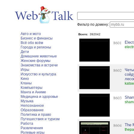
Фильтр по домену:
Авто и мото
Всего:
392042
Бизнес и финансы
8601
Elec
Всё обо всём
elect
Города и регионы
Дети
Домашние животные
Женские форумы
Знакомства и встречи
Игры
8602
Четы
Искусство и культура
сойд
Кино
лесо
Кланы
katsw
Компьютеры
Манга и Аниме
Медицина и здоровье
8603
Sham
Музыка
sham
Непознанное
Образование
Политика и право
Путешествия и туризм
Работа
8604
The 
Развлечения
thepa
Ролевые игры