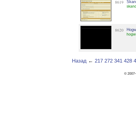
8619
Skan
skand
8620
Hogwa
hogwa
Назад
←
217
272
341
428
© 200