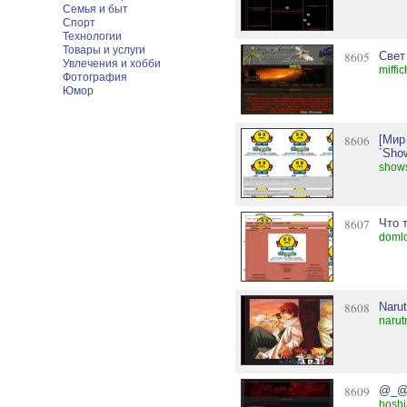
Семья и быт
Спорт
Технологии
Товары и услуги
8605
Свет
Увлечения и хобби
miffi
Фотография
Юмор
8606
[Мир
`Sho
shows
8607
Что 
domlo
8608
Naru
narut
8609
@_@
hoshi