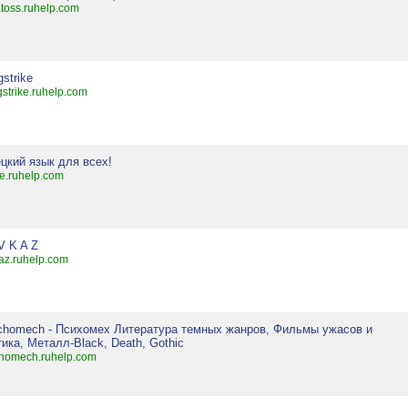
toss.ruhelp.com
gstrike
gstrike.ruhelp.com
цкий язык для всех!
ce.ruhelp.com
V K A Z
az.ruhelp.com
chomech - Психомех Литература темных жанров, Фильмы ужасов и
ика, Металл-Black, Death, Gothic
homech.ruhelp.com