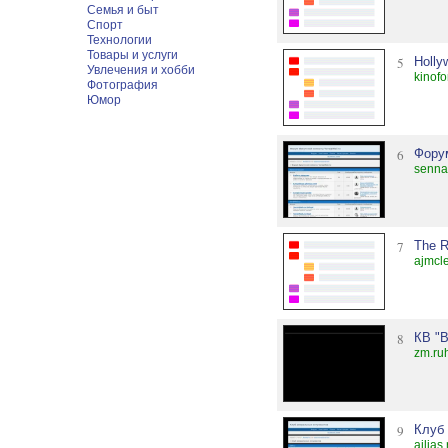
Семья и быт
Спорт
Технологии
Товары и услуги
5
Holly
Увлечения и хобби
kinof
Фотография
Юмор
6
Фору
senna
7
The R
ajmcl
8
КВ "В
zm.ru
9
Клуб
ailias