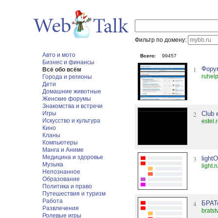
Фильтр по домену:
Авто и мото
Всего:
99457
Бизнес и финансы
1
Фору
Всё обо всём
ruhel
Города и регионы
Дети
Домашние животные
Женские форумы
Знакомства и встречи
Игры
2
Club 
Искусство и культура
estel.
Кино
Кланы
Компьютеры
Манга и Аниме
Медицина и здоровье
3
light
Музыка
light.
Непознанное
Образование
Политика и право
Путешествия и туризм
Работа
4
БРАТ
Развлечения
brats
Ролевые игры