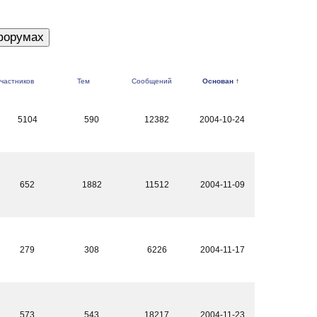
частников
Тем
Сообщений
Основан
↑
5104
590
12382
2004-10-24
652
1882
11512
2004-11-09
279
308
6226
2004-11-17
573
543
18217
2004-11-23