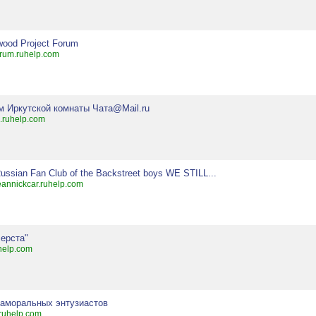
wood Project Forum
orum.ruhelp.com
м Иркутской комнаты Чата@Mail.ru
.ruhelp.com
ussian Fan Club of the Backstreet boys WE STILL...
eannickcar.ruhelp.com
ерста"
help.com
 аморальных энтузиастов
.ruhelp.com