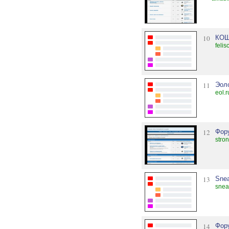
10
КО
feli
11
Эол
eol.
12
Фору
stro
13
Snea
snea
14
Фор