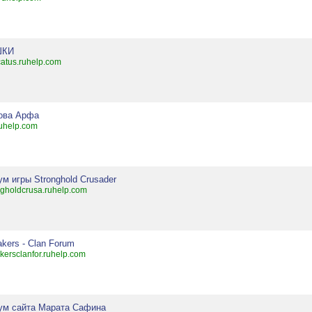
ШКИ
scatus.ruhelp.com
ова Арфа
ruhelp.com
м игры Stronghold Crusader
ngholdcrusa.ruhelp.com
kers - Clan Forum
kersclanfor.ruhelp.com
ум сайта Марата Сафина