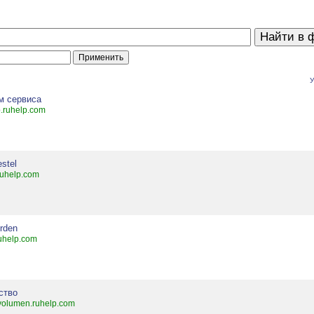
У
м сервиса
p.ruhelp.com
estel
ruhelp.com
Orden
ruhelp.com
ство
tvolumen.ruhelp.com