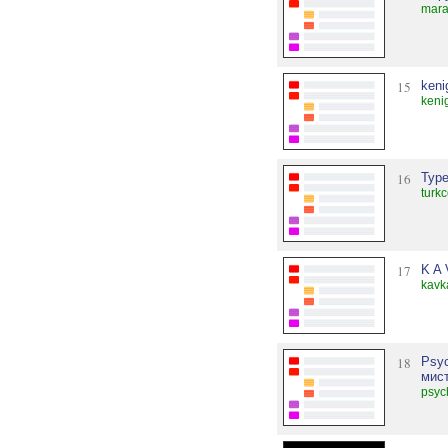
mara
15
keni
keni
16
Туре
turk
17
K A 
kavk
18
Psy
мист
psyc