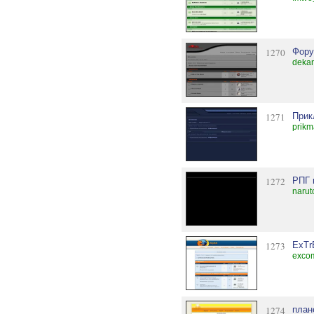
1270
Фору
dekan
1271
Прик
prikm
1272
РПГ 
narut
1273
ExT
exco
1274
план