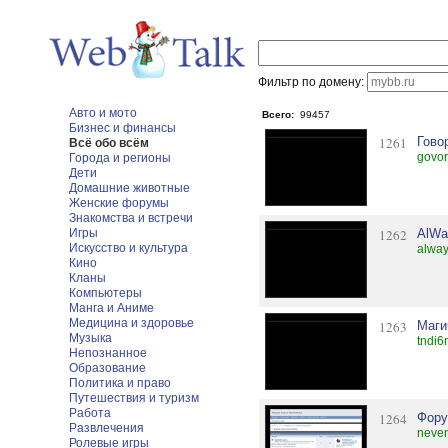
Фильтр по домену:
Авто и мото
Всего:
99457
Бизнес и финансы
1261
Гово
Всё обо всём
govor
Города и регионы
Дети
Домашние животные
Женские форумы
Знакомства и встречи
Игры
1262
AlWa
Искусство и культура
alwa
Кино
Кланы
Компьютеры
Манга и Аниме
Медицина и здоровье
1263
Маги
Музыка
tndi6
Непознанное
Образование
Политика и право
Путешествия и туризм
Работа
1264
Фору
Развлечения
never
Ролевые игры