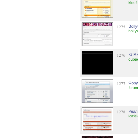
kleof
1275
Boll
bolly
1276
КЛАН
duppe
1277
Фору
foru
1278
Реал
icafe