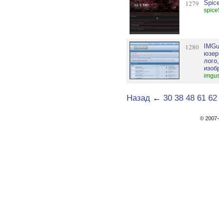
1279
Spice
spice
1280
IMGu
юзер
лого
изоб
imgus
Назад
←
30
38
48
61
62
© 200