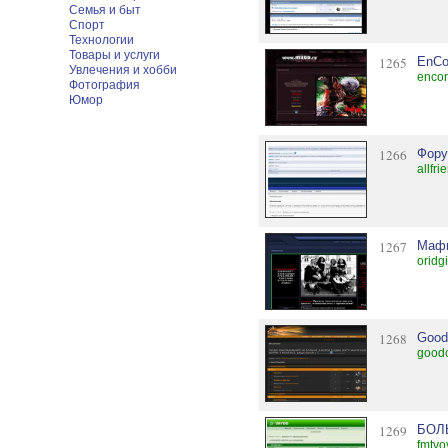
Семья и быт
Спорт
Технологии
Товары и услуги
1265
EnCo
Увлечения и хобби
encor
Фотография
Юмор
1266
Форум
allfr
1267
Мафи
oridg
1268
Good
goodc
1269
БОЛ
fmtvo