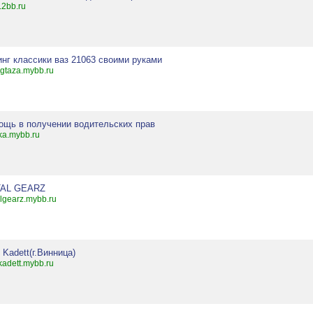
.2bb.ru
нг классики ваз 21063 своими руками
ngtaza.mybb.ru
ощь в получении водительских прав
ka.mybb.ru
AL GEARZ
lgearz.mybb.ru
 Kadett(г.Винница)
kadett.mybb.ru