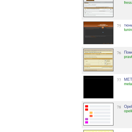
fress
75
тюни
tuni
76
Пом
prav
77
MET
meta
78
Opel
opel