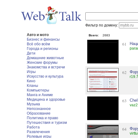
Фильтр по домену:
Авто и мото
Всего:
2683
Бизнес и финансы
61
Нац
Всё обо всём
para
Города и регионы
Дети
Домашние животные
Женские форумы
Знакомства и встречи
Игры
62
Фору
Искусство и культура
r19.
Кино
Кланы
Компьютеры
Манга и Аниме
Медицина и здоровье
63
Chel
Музыка
vaz2
Непознанное
Образование
Политика и право
Путешествия и туризм
Работа
64
Фор
Развлечения
virtt
Ролевые игры