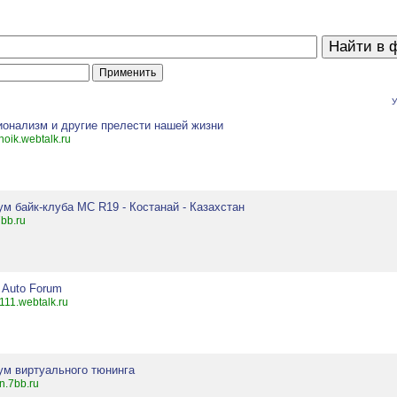
У
ионализм и другие прелести нашей жизни
noik.webtalk.ru
м байк-клуба MC R19 - Костанай - Казахстан
7bb.ru
 Auto Forum
111.webtalk.ru
ум виртуального тюнинга
un.7bb.ru