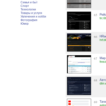
Семья и быт
Спорт
Технологии
Товары и услуги
65
Рей
Увлечения и хобби
trc.6
Фотография
Юмор
66
HRa
hrt.b
67
Мир
free
68
Авт
dtm.
69
Тач
avto