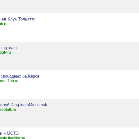
синг Клуб Тольятти
bb.ru
cingTeam
bcity.ru
 свободных байкеров
zone.7bb.ru
оклуб DragTeamMinusinsk
webtalk.ru
ки и МОТО
moto.fludilka.su