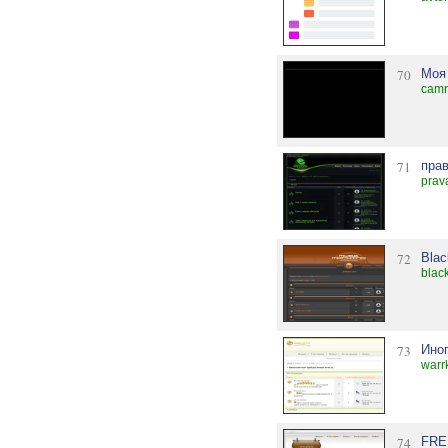
70
Моя
camr
71
пра
prav
72
Blac
blac
73
Ино
warrk
74
FRE