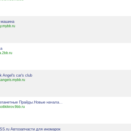
 машина
y.mybb.ru
ва
a.2bb.ru
k Angel's car's club
kangels.mybb.ru
планетные Прайды.Новые начала...
otikikrov.9bb.ru
SS.ru Автозапчасти для иномарок