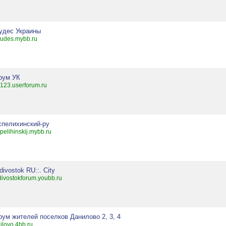
чудес Украины
udes.mybb.ru
рум УК
123.userforum.ru
спелихинский-ру
pelihinskij.mybb.ru
divostok RU::. City
divostokforum.youbb.ru
рум жителей поселков Данилово 2, 3, 4
ilovo.4bb.ru