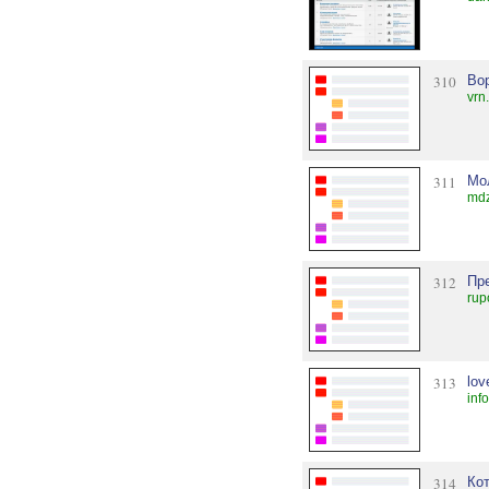
310
Во
vrn
311
Мо
mdz
312
Пр
rup
313
lov
inf
314
Ко