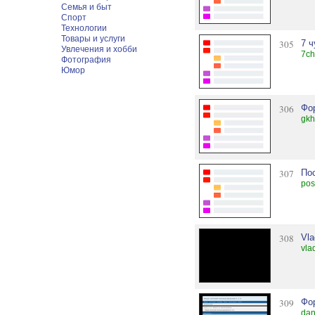
Семья и быт
Спорт
Технологии
Товары и услуги
305
7 
Увлечения и хобби
7ch
Фотография
Юмор
306
Фо
gkh
307
По
pos
308
Vla
vla
309
Фо
dan