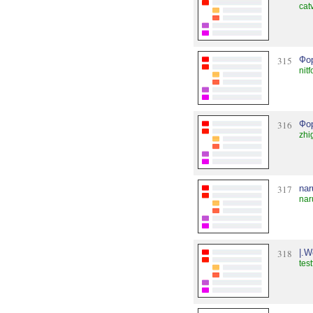
cat
315
Фо
nit
316
Фо
zhi
317
nar
nar
318
|.
tes