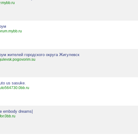
v.mybb.ru
рум
forum.mybb.ru
рум жителей городского округа Жигулевск
gulevsk.pogovorim.su
uto us sasuke.
uto564730.0bb.ru
We embody dreams|
tfor.0bb.ru