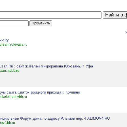
У
x-city
ydream.rolevaya.ru
uzan.Ru : сайт жителей микрорайона Юрюзань, г. Уфа
uzan.mybb.ru
ум сайта Свято-Троицкого прихода г. Колпино
mkolpino.mybb.ru
ициальный Форум дома по адресу Алымов пер. 4 ALIMOV4.RU
mov.1bb.ru