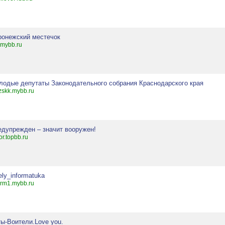
ронежский местечок
.mybb.ru
лодые депутаты Законодательного собрания Краснодарского края
skk.mybb.ru
едупрежден – значит вооружен!
or.topbb.ru
ely_informatuka
orm1.mybb.ru
ты-Воители.Love you.