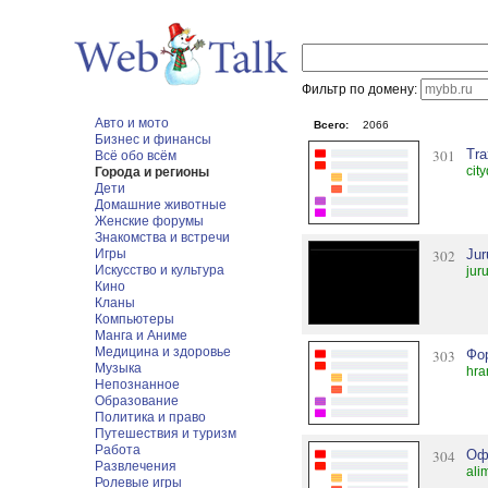
Фильтр по домену:
Авто и мото
Всего:
2066
Бизнес и финансы
301
Tra
Всё обо всём
cit
Города и регионы
Дети
Домашние животные
Женские форумы
Знакомства и встречи
Игры
302
Jur
Искусство и культура
jur
Кино
Кланы
Компьютеры
Манга и Аниме
Медицина и здоровье
303
Фор
Музыка
hra
Непознанное
Образование
Политика и право
Путешествия и туризм
Работа
304
Оф
Развлечения
ali
Ролевые игры