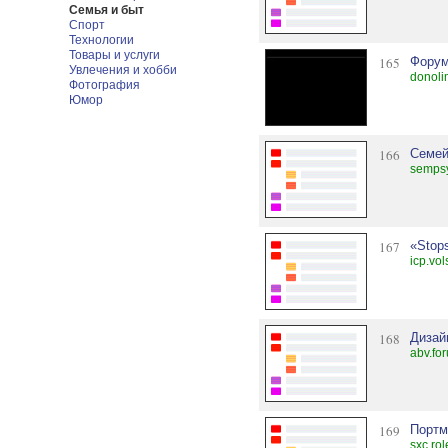
Семья и быт
Спорт
Технологии
Товары и услуги
165
Форум
Увлечения и хобби
donoli
Фотография
Юмор
166
Семей
sempsy
167
«Stop
icp.vol
168
Дизайн
abv.fo
169
Портм
sxc.ro