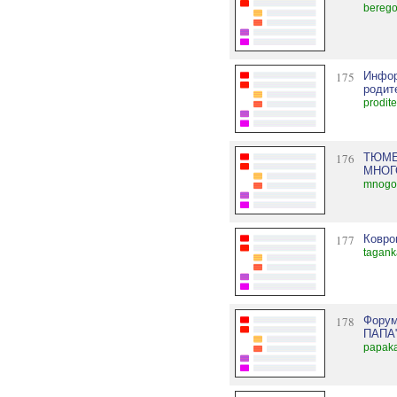
berego
175
Инфор
родит
prodite
176
ТЮМЕ
МНОГ
mnogod
177
Ковро
taganka
178
Фору
ПАПА
papaka