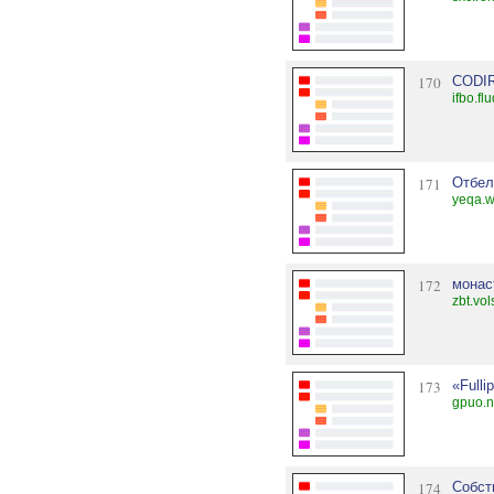
170
CODIR
ifbo.fl
171
Отбел
yeqa.w
172
монас
zbt.vol
173
«Full
gpuo.n
174
Собст