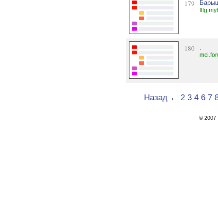
179
Барыш
fffg.my
180
.
mci.fo
Назад
←
2
3
4
6
7
© 200