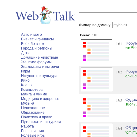
Фильтр по домену:
Авто и мото
Всего:
610
Бизнес и финансы
161
Форум
Всё обо всём
tsn.5bb
Города и регионы
Дети
Домашние животные
Женские форумы
Знакомства и встречи
Игры
162
Форум
Искусство и культура
dpkluc
Кино
Кланы
Компьютеры
Манга и Аниме
Медицина и здоровье
163
Судос
Музыка
sud47.
Непознанное
Образование
Политика и право
Путешествия и туризм
Работа
164
Обще
Развлечения
tom.my
Ролевые игры