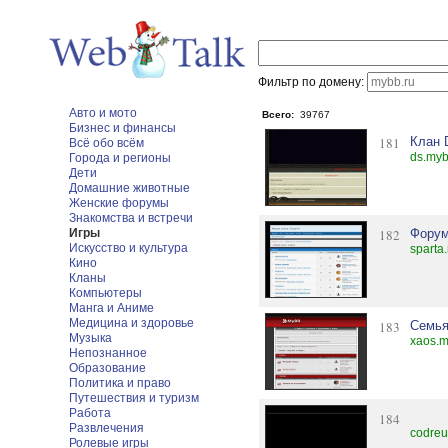
Фильтр по домену:
Авто и мото
Всего:
39767
Бизнес и финансы
181
Клан 
Всё обо всём
ds.myb
Города и регионы
Дети
Домашние животные
Женские форумы
Знакомства и встречи
Игры
182
Форум
Искусство и культура
sparta
Кино
Кланы
Компьютеры
Манга и Аниме
Медицина и здоровье
183
Семья.
Музыка
xaos.m
Непознанное
Образование
Политика и право
Путешествия и туризм
Работа
184
Развлечения
codreu
Ролевые игры