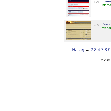
199
Infern
infern
200
Overlo
overlo
Назад
←
2
3
4
7
8
9
© 200