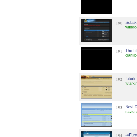
190
Sobaki
wilddo
191
The Li
clanlib
192
futark
futark
193
Navi 
navidr
194
-=Furr