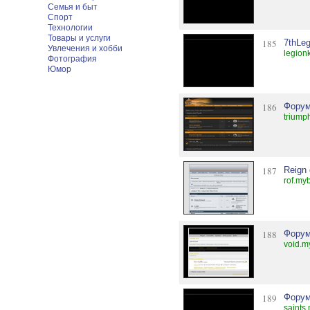
Семья и быт
Спорт
Технологии
Товары и услуги
185
7thLeg
Увлечения и хобби
legion
Фотография
Юмор
186
Форум
triump
187
Reign 
rof.my
188
Форум
void.m
189
Форум
saints