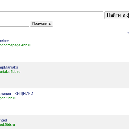
У
elper
ddhomepage.4bb.ru
mpManiaks
niaks.4bb.ru
алиция - ХИЩНИКИ
gon.5bb.ru
nted
ed.5bb.ru