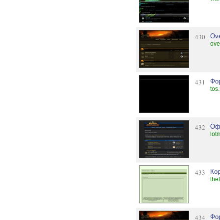
430
Ove
ove
431
Фо
tos
432
Офи
lot
433
Ко
the
434
Фо