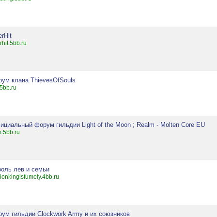
rHit
rhit.5bb.ru
рум клана ThievesOfSouls
.5bb.ru
циальный форум гильдии Light of the Moon ; Realm - Molten Core EU
m.5bb.ru
роль лев и семьи
lionkingisfumely.4bb.ru
рум гильдии Clockwork Army и их союзников