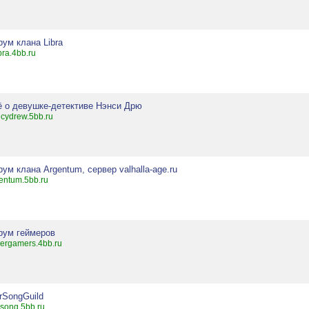
ум клана Libra
ibra.4bb.ru
ё о девушке-детективе Нэнси Дрю
cydrew.5bb.ru
ум клана Argentum, сервер valhalla-age.ru
entum.5bb.ru
рум геймеров
ergamers.4bb.ru
rSongGuild
song.5bb.ru