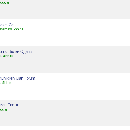
.5bb.ru
ater_Cats
atercats.5bb.ru
ьянс Волки Одина
fs.4bb.ru
Children Clan Forum
c.5bb.ru
гион Света
bb.ru