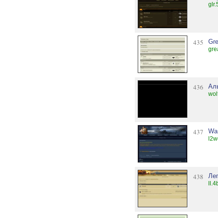
glr
435
Gre
gre
436
Ал
wol
437
War
l2w
438
Ле
ll.4