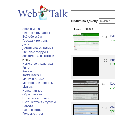
Фильтр по домену:
Авто и мото
Всего:
39767
Бизнес и финансы
421
Ddh
Всё обо всём
our
Города и регионы
Дети
Домашние животные
Женские форумы
Знакомства и встречи
Игры
422
Pu
Искусство и культура
pma
Кино
Кланы
Компьютеры
Манга и Аниме
Медицина и здоровье
423
Ко
Музыка
dra
Непознанное
Образование
Политика и право
Путешествия и туризм
Работа
424
Wa
Развлечения
spe
Ролевые игры