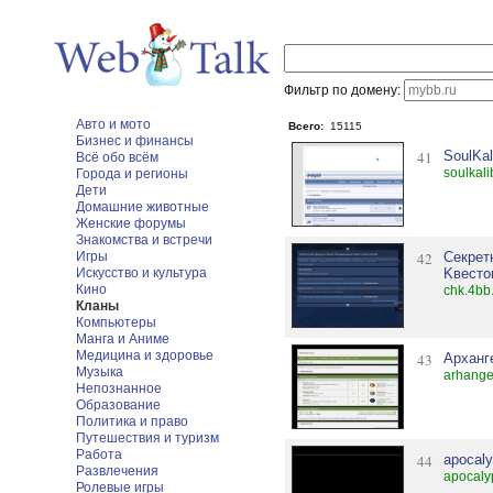
Фильтр по домену:
Авто и мото
Всего:
15115
Бизнес и финансы
41
SoulKal
Всё обо всём
soulkali
Города и регионы
Дети
Домашние животные
Женские форумы
Знакомства и встречи
Игры
42
Секрет
Искусство и культура
Kвесто
Кино
chk.4bb
Кланы
Компьютеры
Манга и Аниме
Медицина и здоровье
43
Арханг
Музыка
arhange
Непознанное
Образование
Политика и право
Путешествия и туризм
Работа
44
apocal
Развлечения
apocaly
Ролевые игры