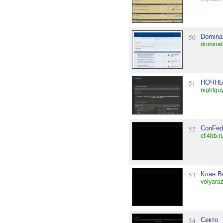
50
Domina
dominat
51
НОЧНЫ
nightgu
52
ConFed
cf.4bb.r
53
Клан В
volyara
54
Секто