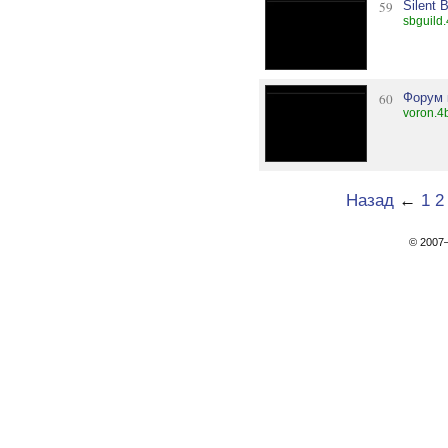
59
Silent 
sbguild.
60
Форум 
voron.4
Назад
←
1
2
© 200