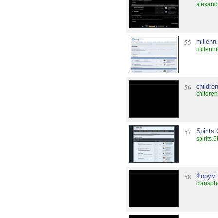
alexand
55
millenn
millenn
56
childre
childre
57
Spirits
spirits.5
58
Форум
clansph