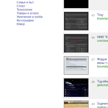
Семья и быт
Спорт
Технологии
Товары и услуги
45
Troy
Увлечения и хобби
troyemp
Фотография
Юмор
46
НИИ "К
conclav
47
Форум 
вены т.
forumdr
48
Тцуэйн
glebclu
49
Suprem
myklan.