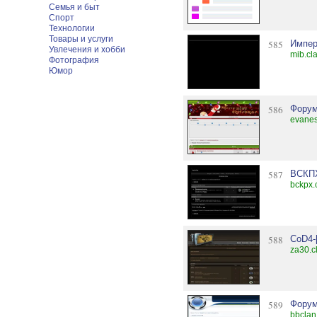
Семья и быт
Спорт
Технологии
Товары и услуги
585
Импер
Увлечения и хобби
mib.cl
Фотография
Юмор
586
Форум
evanes
587
ВСКП
bckpx.
588
CoD4-
za30.c
589
Форум
bbclan