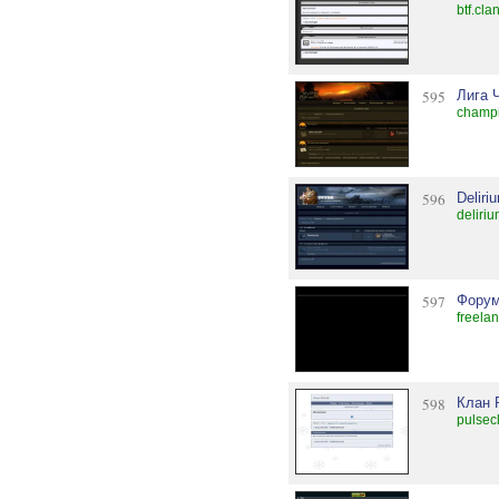
btf.cla
595
Лига 
champi
596
Deliri
deliri
597
Форум
freela
598
Клан
pulsec