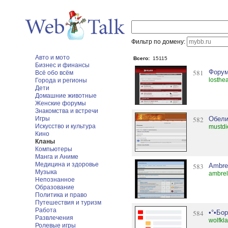
Фильтр по домену:
Авто и мото
Всего:
15115
Бизнес и финансы
581
Форум
Всё обо всём
losthe
Города и регионы
Дети
Домашние животные
Женские форумы
Знакомства и встречи
Игры
582
Обели
Искусство и культура
mustdi
Кино
Кланы
Компьютеры
Манга и Аниме
Медицина и здоровье
583
Ambre
Музыка
ambrel
Непознанное
Образование
Политика и право
Путешествия и туризм
Работа
584
•°•Бор
Развлечения
wolfkl
Ролевые игры