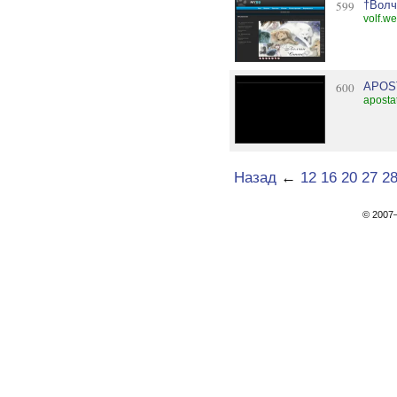
599
†Волч
volf.we
600
APOS
aposta
Назад
←
12
16
20
27
2
© 200