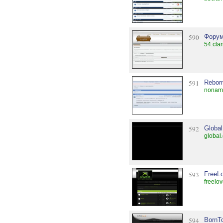
590
Форум
54.cla
591
Rebor
noname
592
Global
global
593
FreeL
freelo
594
BornT