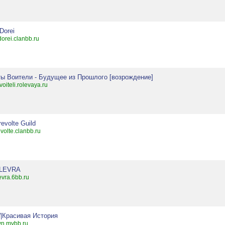
Dorei
dorei.clanbb.ru
ты Воители - Будущее из Прошлого [возрождение]
ivoiteli.rolevaya.ru
revolte Guild
evolte.clanbb.ru
LEVRA
evra.6bb.ru
|Красивая История
yn.mybb.ru