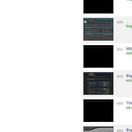
690
.
for
691
Mil
mil
692
Фо
enc
693
The
ua.
694
Фо