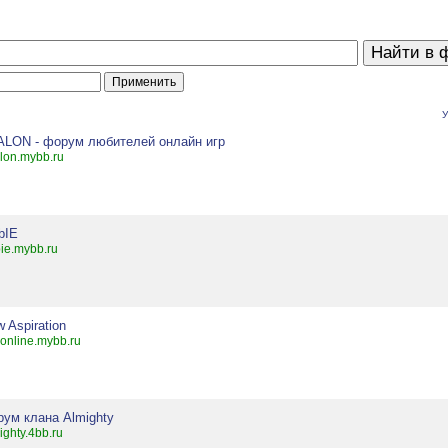
У
ALON - форум любителей онлайн игр
lon.mybb.ru
bIE
ie.mybb.ru
 Aspiration
online.mybb.ru
рум клана Almighty
ighty.4bb.ru