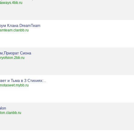
taways.4bb.ru
рум Клана DreamTeam
amteam.clanbb.ru
ом,Приорат Сиона
oryofsion.2bb.ru
Свет и Тьма в 3 Стихиях:..
notaswet.mybb.ru
alon
lon.clanbb.ru