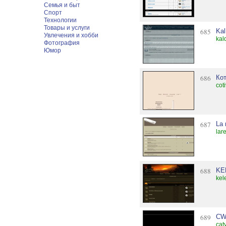
Семья и быт
Спорт
Технологии
Товары и услуги
685
Kal
Увлечения и хобби
kal
Фотография
Юмор
686
Ко
cot
687
La 
lar
688
KE
kel
689
CW
cat