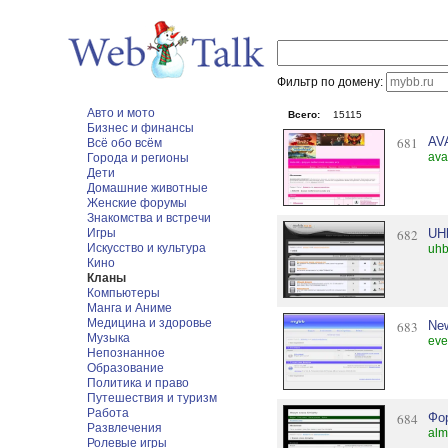
Фильтр по домену:
Авто и мото
Всего:
15115
Бизнес и финансы
681
AV
Всё обо всём
ava
Города и регионы
Дети
Домашние животные
Женские форумы
Знакомства и встречи
Игры
682
UH
Искусство и культура
uhb
Кино
Кланы
Компьютеры
Манга и Аниме
Медицина и здоровье
683
New
Музыка
eve
Непознанное
Образование
Политика и право
Путешествия и туризм
Работа
684
Фо
Развлечения
alm
Ролевые игры