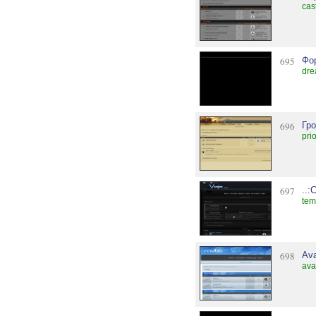
cas
695
Фо
dre
696
Гр
pri
697
..:
tem
698
Av
ava