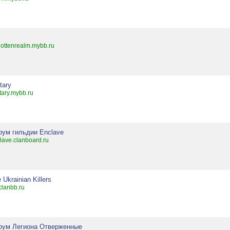
gottenrealm.mybb.ru
itary
itary.mybb.ru
рум гильдии Enclave
lave.clanboard.ru
 Ukrainian Killers
clanbb.ru
рум Легиона Отверженные