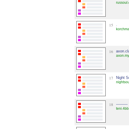
russoul.
15
.
korchma
16
axon.cl
axon.my
17
Night S
nightsou
18
----------
teni.4bb