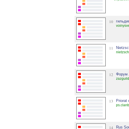
10
гильди
voinysve
11
Nietzs
nietzsc
12
Форум 
zazguil
13
Priorat 
ps.clanb
14
Rus So