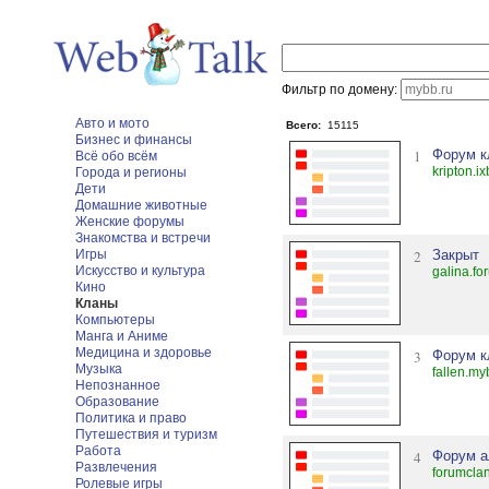
Фильтр по домену:
Авто и мото
Всего:
15115
Бизнес и финансы
1
Форум к
Всё обо всём
kripton.ix
Города и регионы
Дети
Домашние животные
Женские форумы
Знакомства и встречи
Игры
2
Закрыт
Искусство и культура
galina.fo
Кино
Кланы
Компьютеры
Манга и Аниме
Медицина и здоровье
3
Форум кл
Музыка
fallen.my
Непознанное
Образование
Политика и право
Путешествия и туризм
Работа
4
Форум а
Развлечения
forumcla
Ролевые игры