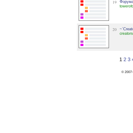
19
Форума
towerof
20
~`Creat
creators
1
2
3
© 200