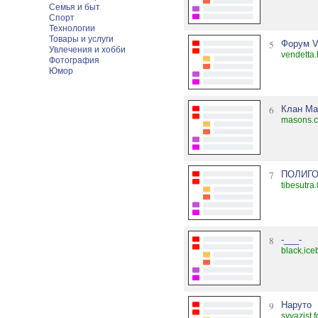
Семья и быт
Спорт
Технологии
Товары и услуги
5
Форум V
Увлечения и хобби
vendetta.
Фотография
Юмор
6
Клан М
masons.c
7
ПОЛИГ
tibesutra
8
-___-
black.ice
9
Наруто
svyazist.