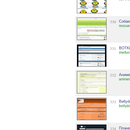
330
Собак
rescue
331
ВОТК
meifuo
332
Аниме
animei
333
Belly
bellyd
334
Плане