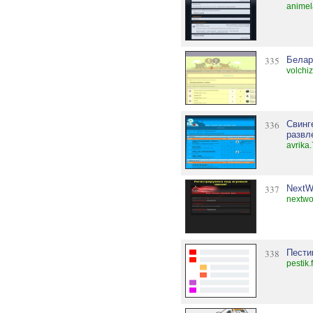
animel
335
Белар
volchi
336
Свинг
развл
avrika
337
NextWo
nextwo
338
Пести
pestik.