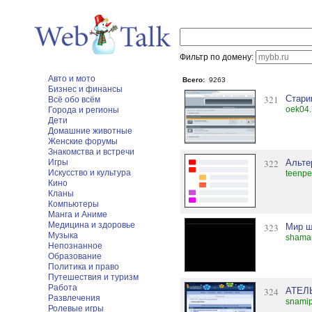
Фильтр по домену:
Авто и мото
Всего:
9263
Бизнес и финансы
321
Стари
Всё обо всём
oek04.
Города и регионы
Дети
Домашние животные
Женские форумы
Знакомства и встречи
Игры
322
Альте
Искусство и культура
teenpe
Кино
Кланы
Компьютеры
Манга и Аниме
Медицина и здоровье
323
Мир ш
Музыка
shaman
Непознанное
Образование
Политика и право
Путешествия и туризм
Работа
324
АТЕЛ
Развлечения
snamip
Ролевые игры