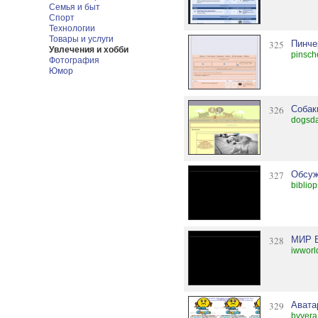
Семья и быт
Спорт
Технологии
Товары и услуги
325
Пинчер
Увлечения и хобби
pinsch
Фотография
Юмор
326
Собак
dogsda
327
Обсуж
bibliop
328
МИР 
iwworl
329
Авата
byvera