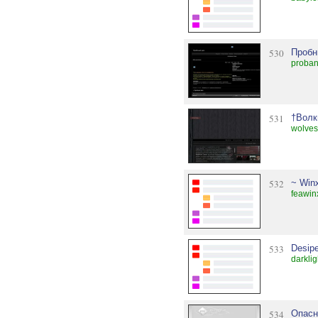
530
Пробн
proban
531
†Волк
wolves
532
~ Win
feawin
533
Desipe
darkli
534
Опасн