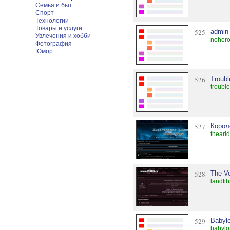
Семья и быт
Спорт
Технологии
Товары и услуги
525
admin
Увлечения и хобби
nohero
Фотография
Юмор
526
Troub
troubl
527
Корол
thearid
528
The V
landtih
529
Babyl
babylo