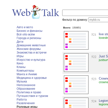
Фильтр по домену:
Авто и мото
Всего:
150851
Бизнес и финансы
521
live s
Всё обо всём
lovest
Города и регионы
Дети
Домашние животные
Женские форумы
Знакомства и встречи
Игры
522
Just 
Искусство и культура
justsur
Кино
Кланы
Компьютеры
Манга и Аниме
Медицина и здоровье
523
Crown
Музыка
crowne
Непознанное
Образование
Политика и право
Путешествия и туризм
Работа
524
Legio
Развлечения
legion
Ролевые игры