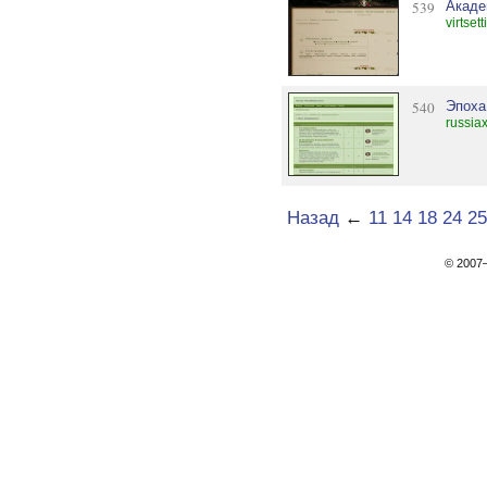
539
Акаде
virtset
540
Эпоха
russiax
Назад
←
11
14
18
24
25
© 200