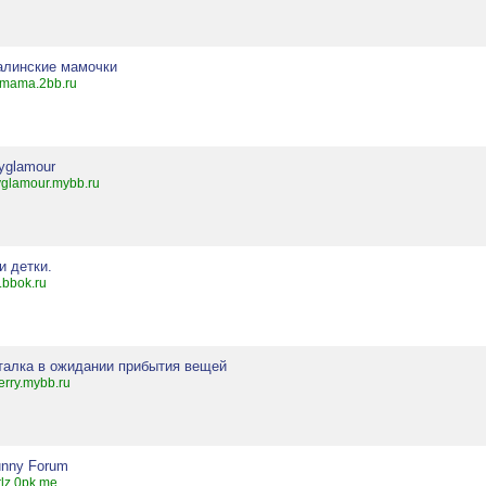
алинские мамочки
mama.2bb.ru
tyglamour
tyglamour.mybb.ru
и детки.
i.bbok.ru
талка в ожидании прибытия вещей
erry.mybb.ru
unny Forum
rlz.0pk.me