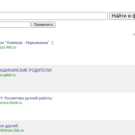
У
м "Хомяков - Наркоманов" :)
iza.4bb.ru
АШИХИНСКИЕ РОДИТЕЛИ!
.apbb.ru
H: Косметика ручной работы
russia.bbok.ru
ум друзей..
mfriends.2bb.ru