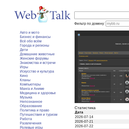
Фильтр по домену:
Авто и мото
Бизнес и финансы
Всё обо всём
Города и регионы
Дети
Домашние животные
Женские форумы
Знакомства и встречи
Игры
Искусство и культура
Кино
Кланы
Компьютеры
Манга и Аниме
Медицина и здоровье
Музыка
Непознанное
Образование
Статистика
Политика и право
Дата
Путешествия и туризм
2026-07-14
Работа
2026-07-21
Развлечения
2026-07-22
Ролевые игры