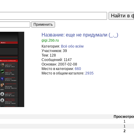
Название: еще не придумали (_._)
gigi.2bb.ru
Категория:
Всё обо всём
Участников:
39
Тем:
128
Сообщений:
1147
Основан:
2007-02-08
Место в категории:
660
Место в общем каталоге:
2935
Просмотро
1
1
2