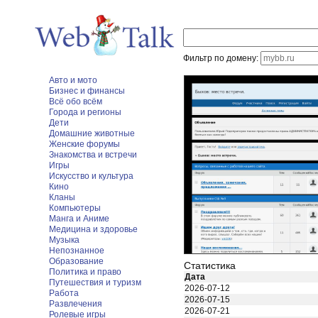
Фильтр по домену:
Авто и мото
Бизнес и финансы
Всё обо всём
Города и регионы
Дети
Домашние животные
Женские форумы
Знакомства и встречи
Игры
Искусство и культура
Кино
Кланы
Компьютеры
Манга и Аниме
Медицина и здоровье
Музыка
Непознанное
Образование
Статистика
Политика и право
Дата
Путешествия и туризм
2026-07-12
Работа
2026-07-15
Развлечения
2026-07-21
Ролевые игры