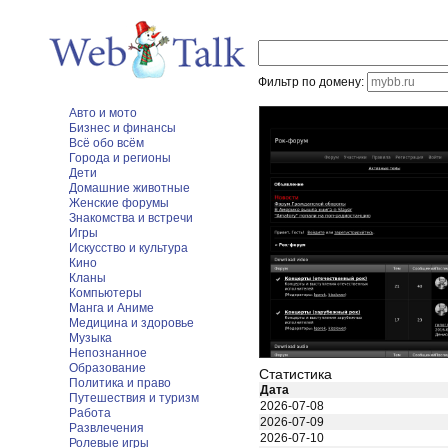
Фильтр по домену:
Авто и мото
Бизнес и финансы
Всё обо всём
Города и регионы
Дети
Домашние животные
Женские форумы
Знакомства и встречи
Игры
Искусство и культура
Кино
Кланы
Компьютеры
Манга и Аниме
Медицина и здоровье
Музыка
Непознанное
Образование
Статистика
Политика и право
Дата
Путешествия и туризм
2026-07-08
Работа
2026-07-09
Развлечения
2026-07-10
Ролевые игры