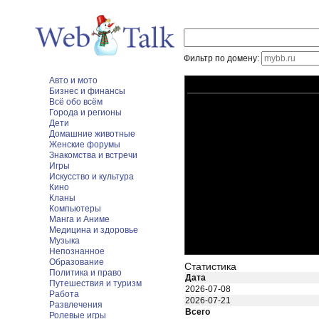
Фильтр по домену:
Авто и мото
Бизнес и финансы
Всё обо всём
Города и регионы
Дети
Домашние животные
Женские форумы
Знакомства и встречи
Игры
Искусство и культура
Кино
Кланы
Компьютеры
Манга и Аниме
Медицина и здоровье
Музыка
Непознанное
Образование
Статистика
Политика и право
Дата
Путешествия и туризм
2026-07-08
Работа
2026-07-21
Развлечения
Всего
Ролевые игры