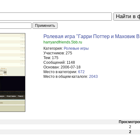
Ролевая игра "Гарри Поттер и Маховик 
harryandfriends.5bb.ru
Категория:
Ролевые игры
Участников:
275
Тем:
175
Сообщений:
1148
Основан:
2006-07-18
Место в категории:
672
Место в общем каталоге:
2043
Просмотро
2
2