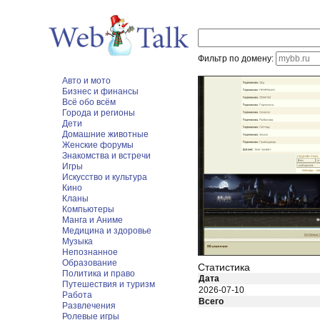
Фильтр по домену:
Авто и мото
Бизнес и финансы
Всё обо всём
Города и регионы
Дети
Домашние животные
Женские форумы
Знакомства и встречи
Игры
Искусство и культура
Кино
Кланы
Компьютеры
Манга и Аниме
Медицина и здоровье
Музыка
Непознанное
Образование
Статистика
Политика и право
Дата
Путешествия и туризм
2026-07-10
Работа
Всего
Развлечения
Ролевые игры