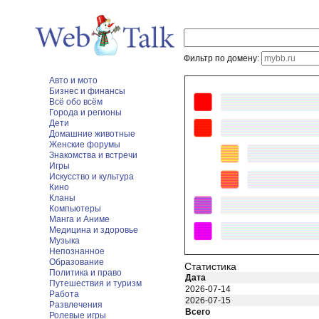
Фильтр по домену:
Авто и мото
Бизнес и финансы
Всё обо всём
Города и регионы
Дети
Домашние животные
Женские форумы
Знакомства и встречи
Игры
Искусство и культура
Кино
Кланы
Компьютеры
Манга и Аниме
Медицина и здоровье
Музыка
Непознанное
Образование
Статистика
Политика и право
Дата
Путешествия и туризм
2026-07-14
Работа
2026-07-15
Развлечения
Всего
Ролевые игры