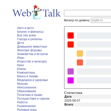
Фильтр по домену:
Авто и мото
Бизнес и финансы
Всё обо всём
Города и регионы
Дети
Домашние животные
Женские форумы
Знакомства и встречи
Игры
Искусство и культура
Кино
Кланы
Компьютеры
Манга и Аниме
Медицина и здоровье
Музыка
Непознанное
Образование
Статистика
Политика и право
Дата
Путешествия и туризм
2026-08-07
Работа
Всего
Развлечения
Ролевые игры