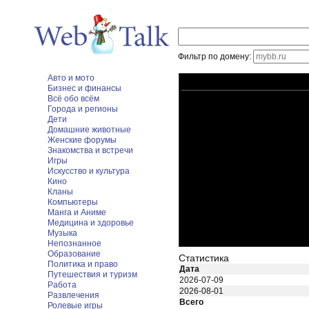
Фильтр по домену:
Авто и мото
Бизнес и финансы
Всё обо всём
Города и регионы
Дети
Домашние животные
Женские форумы
Знакомства и встречи
Игры
Искусство и культура
Кино
Кланы
Компьютеры
Манга и Аниме
Медицина и здоровье
Музыка
Непознанное
Образование
Статистика
Политика и право
Дата
Путешествия и туризм
2026-07-09
Работа
2026-08-01
Развлечения
Всего
Ролевые игры