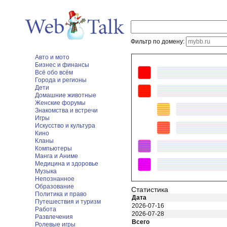
Фильтр по домену:
Авто и мото
Бизнес и финансы
Всё обо всём
Города и регионы
Дети
Домашние животные
Женские форумы
Знакомства и встречи
Игры
Искусство и культура
Кино
Кланы
Компьютеры
Манга и Аниме
Медицина и здоровье
Музыка
Непознанное
Образование
Статистика
Политика и право
Дата
Путешествия и туризм
2026-07-16
Работа
2026-07-28
Развлечения
Всего
Ролевые игры