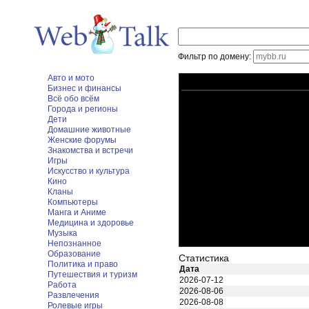
Фильтр по домену:
Авто и мото
Бизнес и финансы
Всё обо всём
Города и регионы
Дети
Домашние животные
Женские форумы
Знакомства и встречи
Игры
Искусство и культура
Кино
Кланы
Компьютеры
Манга и Аниме
Медицина и здоровье
Музыка
Непознанное
Образование
Статистика
Политика и право
Дата
Путешествия и туризм
2026-07-12
Работа
2026-08-06
Развлечения
2026-08-08
Ролевые игры