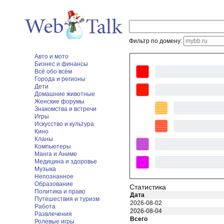
Фильтр по домену:
Авто и мото
Бизнес и финансы
Всё обо всём
Города и регионы
Дети
Домашние животные
Женские форумы
Знакомства и встречи
Игры
Искусство и культура
Кино
Кланы
Компьютеры
Манга и Аниме
Медицина и здоровье
Музыка
Непознанное
Образование
Статистика
Политика и право
Дата
Путешествия и туризм
2026-08-02
Работа
2026-08-04
Развлечения
Всего
Ролевые игры