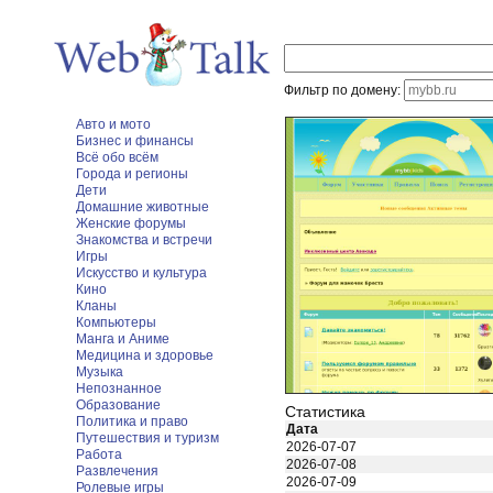
Фильтр по домену:
Авто и мото
Бизнес и финансы
Всё обо всём
Города и регионы
Дети
Домашние животные
Женские форумы
Знакомства и встречи
Игры
Искусство и культура
Кино
Кланы
Компьютеры
Манга и Аниме
Медицина и здоровье
Музыка
Непознанное
Образование
Статистика
Политика и право
Дата
Путешествия и туризм
2026-07-07
Работа
2026-07-08
Развлечения
2026-07-09
Ролевые игры