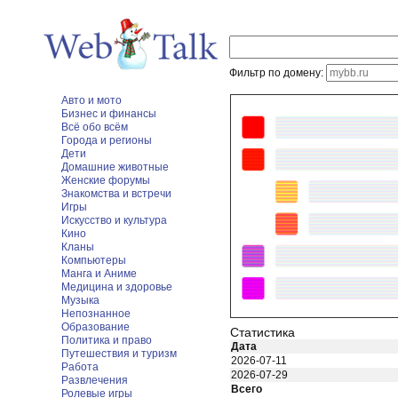
Фильтр по домену:
Авто и мото
Бизнес и финансы
Всё обо всём
Города и регионы
Дети
Домашние животные
Женские форумы
Знакомства и встречи
Игры
Искусство и культура
Кино
Кланы
Компьютеры
Манга и Аниме
Медицина и здоровье
Музыка
Непознанное
Образование
Статистика
Политика и право
Дата
Путешествия и туризм
2026-07-11
Работа
2026-07-29
Развлечения
Всего
Ролевые игры