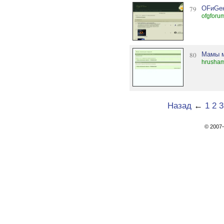
79
OFиGе
ofgforu
80
Мамы м
hrusha
Назад
←
1
2
3
© 200