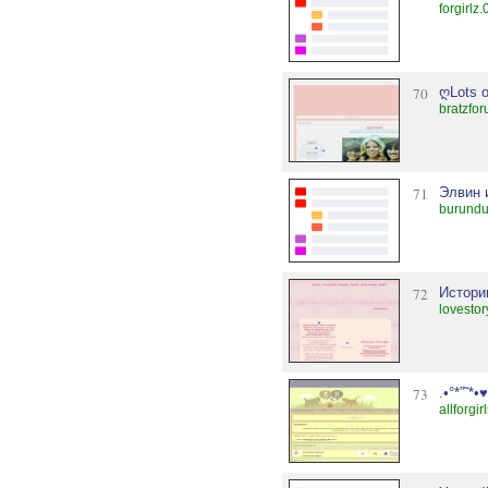
forgirlz
70
ღLots 
bratzfo
71
Элвин 
burundu
72
Истори
lovestor
73
.•°*”˜*
allforgi