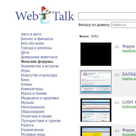
Фильтр по домену:
Авто и мото
Всего:
5052
Бизнес и финансы
Всё обо всём
61
Форум 
Города и регионы
markiza
Дети
Домашние животные
Женские форумы
Знакомства и встречи
Игры
62
БАЛАШ
Искусство и культура
mama.a
Кино
Кланы
Компьютеры
Манга и Аниме
Медицина и здоровье
63
LUSH: 
Музыка
lushruss
Непознанное
Образование
Политика и право
Путешествия и туризм
Работа
Развлечения
64
Форум 
Ролевые игры
forumfri