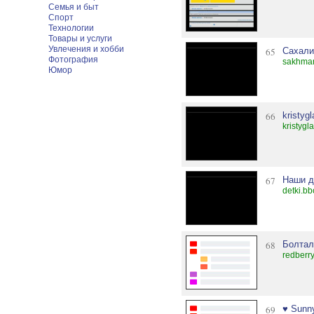
Семья и быт
Спорт
Технологии
Товары и услуги
Увлечения и хобби
65
Сахали
Фотография
sakhma
Юмор
66
kristyg
kristyg
67
Наши д
detki.bb
68
Болтал
redberr
69
♥ Sunn