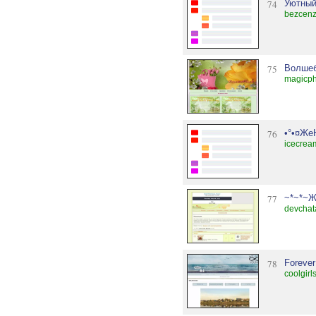
74
Уютный
bezcenz
75
Волшеб
magicph
76
•°•¤Же
icecrea
77
~*~*~Ж
devchat
78
Forever
coolgirl