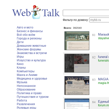
Фильтр по домену:
Авто и мото
Всего:
392040
Бизнес и финансы
81
Maraude
Всё обо всём
stayaliv
Города и регионы
Дети
Домашние животные
Женские форумы
Знакомства и встречи
Игры
82
funeral
Искусство и культура
funeralr
Кино
Кланы
Компьютеры
Манга и Аниме
Медицина и здоровье
83
MAGIA­
Музыка
magia-fr
Непознанное
Образование
Политика и право
Путешествия и туризм
Работа
84
Единый
Развлечения
forum.m
Ролевые игры