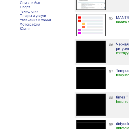
Семья и быт
Спорт
Технологии
Товары и услуги
85
MANT
Увлечения и хобби
mantra.r
Фотография
Юмор
86
Черная
ритуал
chernyy
87
Tempus
tempusm
88
times ²
tmsqr.ru
89
dirtysol
dirtysol