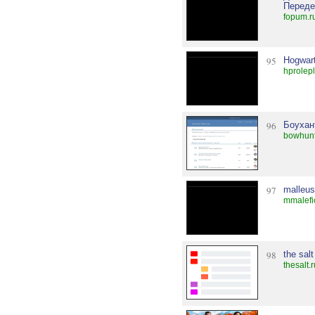
Переде
fopum.r
95
Hogwart
hprolep
96
Боухан
bowhunt
97
malleus
mmalefi
98
the salt
thesalt.