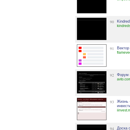
90
Kindred
kindreds
91
Вектор
flamevec
92
Форум 
avto.co
93
Жизнь 
инвест
iinvest.
94
Доска 