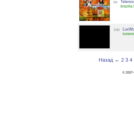
99
Teleno
brazilia
100
LuxW
luxwoo
Назад
←
2
3
4
© 200