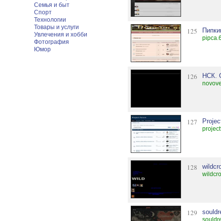
Семья и быт
Спорт
Технологии
Товары и услуги
125
Пипки
Увлечения и хобби
pipca.
Фотография
Юмор
126
НСК. 
novove
127
Projec
project
128
wildcr
wildcro
129
sould
souldr