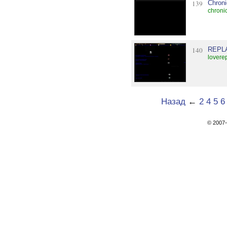
139
Chroni
chroni
140
REPL
loverep
Назад
←
2
4
5
6
© 200