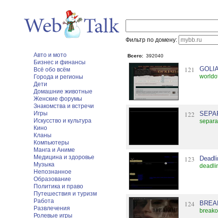
Фильтр по домену:
Авто и мото
Всего:
392040
Бизнес и финансы
121
GOLI
Всё обо всём
worldof
Города и регионы
Дети
Домашние животные
Женские форумы
Знакомства и встречи
Игры
122
SEPA
Искусство и культура
separa
Кино
Кланы
Компьютеры
Манга и Аниме
Медицина и здоровье
123
Deadli
Музыка
deadli
Непознанное
Образование
Политика и право
Путешествия и туризм
Работа
124
BREA
Развлечения
breako
Ролевые игры