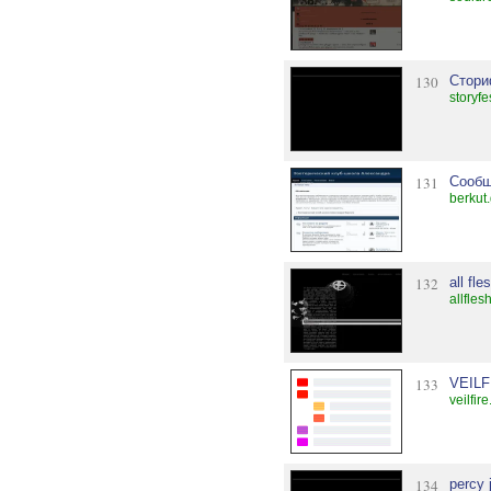
130
Стори
storyfe
131
Сообщ
berkut
132
all fle
allfles
133
VEILF
veilfir
134
percy