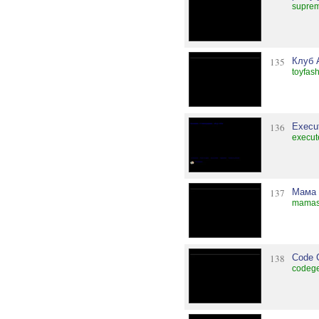
suprem
135
Клуб 
toyfas
136
Execu
execut
137
Мама 
mamas
138
Code 
codege