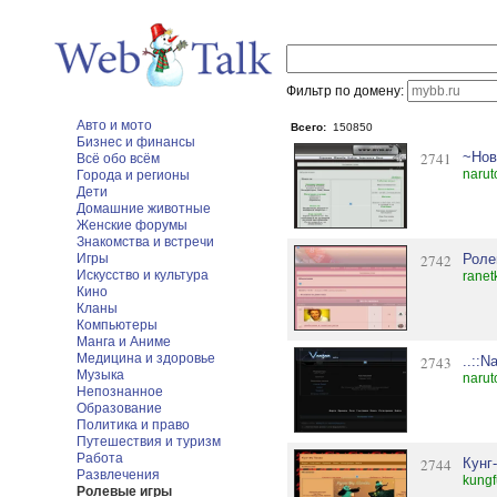
Фильтр по домену:
Авто и мото
Всего:
150850
Бизнес и финансы
2741
~Нов
Всё обо всём
narut
Города и регионы
Дети
Домашние животные
Женские форумы
Знакомства и встречи
Игры
2742
Роле
Искусство и культура
ranet
Кино
Кланы
Компьютеры
Манга и Аниме
Медицина и здоровье
2743
..::N
Музыка
narut
Непознанное
Образование
Политика и право
Путешествия и туризм
Работа
2744
Кунг
Развлечения
kungf
Ролевые игры