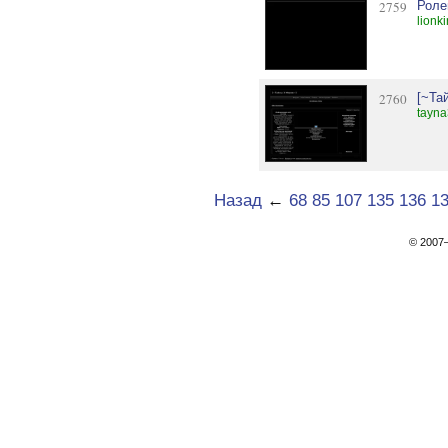
2759
Роле
lionk
2760
[~Та
tayna
Назад
←
68
85
107
135
136
1
© 200