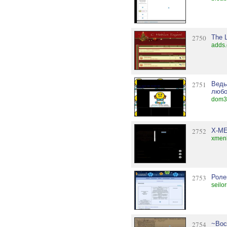
2750
The 
adds.
2751
Ведь
любов
dom3b
2752
X-M
xmenl
2753
Роле
seilo
2754
~Вос