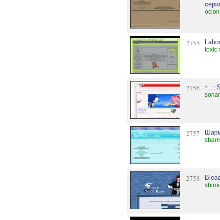
сери
oclon
2755
Labor
toxic
2756
~..::
sonam
2757
Шарм
sharm
2758
Bleac
shiro