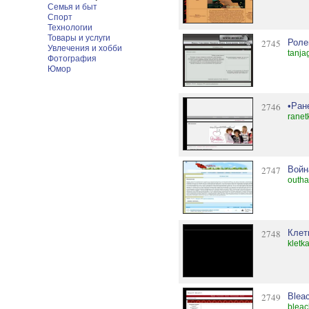
Семья и быт
Спорт
Технологии
Товары и услуги
2745
Роле
Увлечения и хобби
tanja
Фотография
Юмор
2746
•Ран
ranet
2747
Войн
outha
2748
Клет
kletk
2749
Bleac
bleac