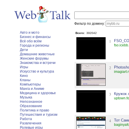
Фильтр по домену:
Авто и мото
Всего:
392042
Бизнес и финансы
1
FSO_COO
Всё обо всём
fso.icebb
Города и регионы
Дети
Домашние животные
Женские форумы
Знакомства и встречи
Игры
2
Photosh
Искусство и культура
imagiart.
Кино
Кланы
Компьютеры
Манга и Аниме
Медицина и здоровье
3
Кружок 
Музыка
uptown.f
Непознанное
Образование
Политика и право
Путешествия и туризм
Работа
4
Тот Сам
Развлечения
baginyaf
Ролевые игры