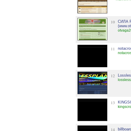
10
СИЛА Р
(www.ot
otvaga2
11
notacro
notacros
12
Lossles
lossless
13
KINGS
kingscro
14
billboar