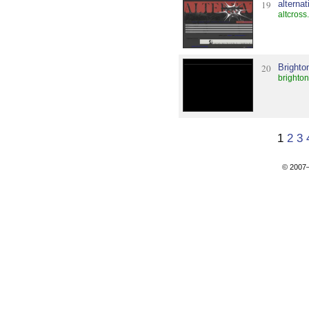
19
alterna
altcross
20
Brighto
brighto
1
2
3
© 200