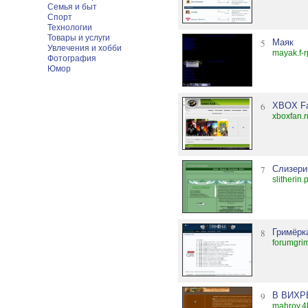
Семья и быт
Спорт
Технологии
Товары и услуги
5
Маяк
Увлечения и хобби
mayak.f-
Фотография
Юмор
6
XBOX F
xboxfan.r
7
Слизери
slitherin.
8
Гримёрк
forumgri
9
В ВИХР
mahrov.4