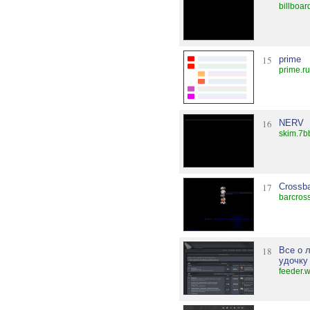
billboar
15
prime
prime.ru
16
NERV
skim.7b
17
Crossb
barcross
18
Все о 
удочку
feeder.w