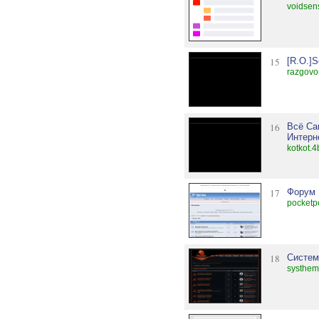
voidsen
15
[R.O.]S
razgovo
16
Всё Са
Интерн
kotkot.4
17
Форум
pocketp
18
Систем
systhem