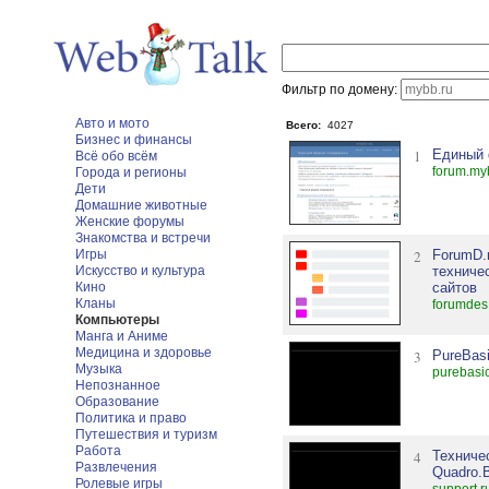
Фильтр по домену:
Авто и мото
Всего:
4027
Бизнес и финансы
1
Единый 
Всё обо всём
forum.my
Города и регионы
Дети
Домашние животные
Женские форумы
Знакомства и встречи
Игры
2
ForumD.r
Искусство и культура
техниче
Кино
сайтов
Кланы
forumdes
Компьютеры
Манга и Аниме
Медицина и здоровье
3
PureBas
Музыка
purebasi
Непознанное
Образование
Политика и право
Путешествия и туризм
Работа
4
Техниче
Развлечения
Quadro.
Ролевые игры