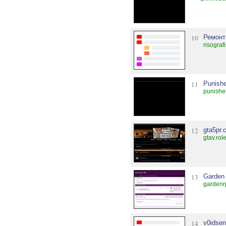
10
Ремонт
risograf
11
Punish
punishe
12
gta5pr.
gtav.rol
13
Garden
gardenr
14
v0idse