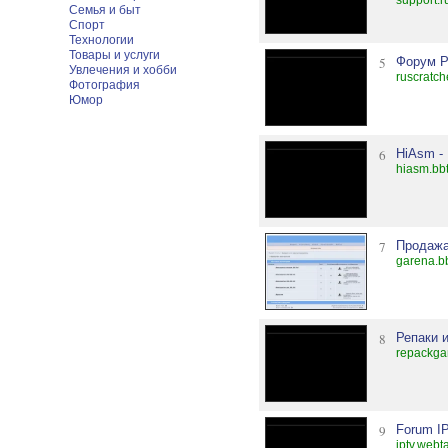
support.r
Семья и быт
Спорт
Технологии
Товары и услуги
5
Форум Р
Увлечения и хобби
ruscratch
Фотография
Юмор
6
HiAsm -
hiasm.bb
7
Продажа
garena.b
8
Репаки и
repackga
9
Forum I
iptv.webta