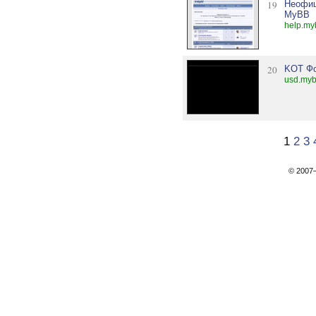
19
Неофиц
MyBB
help.my
20
KOT Ф
usd.myb
1
2
3
© 200