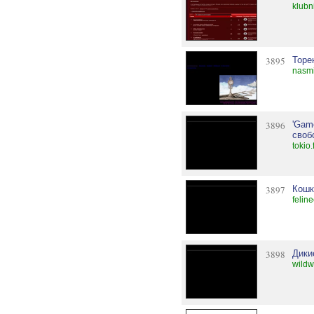
klubn
3895
Торе
nasmi
3896
'Gam
своб
tokio
3897
Кошк
feline
3898
Дики
wildw