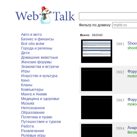
Фильтр по домену:
Авто и мото
Всего:
392040
Бизнес и финансы
3881
Shoo
Всё обо всём
shoot
Города и регионы
Дети
Домашние животные
Женские форумы
Знакомства и встречи
Игры
3882
Фору
Искусство и культура
motor
Кино
Кланы
Компьютеры
Манга и Аниме
Медицина и здоровье
3883
Фору
Музыка
mokod
Непознанное
Образование
Политика и право
Путешествия и туризм
Работа
3884
Анар
Развлечения
tlkrol
Ролевые игры