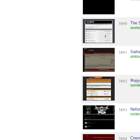
3890
The 
seeke
3891
Sailo
smbo
3892
Фору
semik
3893
Nefo
rocke
3894
Спел