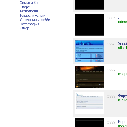
Семья и быт
Спорт
Технологии
Товары и услуги
3885
.
Увлечения и хобби
odna
Фотография
Юмор
3886
Унес
alise
3887
kr.to
3888
Фору
klin.i
3889
Коро
lionk