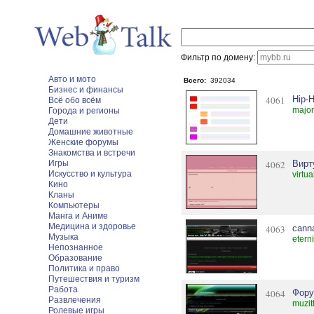
Фильтр по домену:
Авто и мото
Всего:
392034
Бизнес и финансы
4061
Hip-H
Всё обо всём
major
Города и регионы
Дети
Домашние животные
Женские форумы
Знакомства и встречи
Игры
4062
Вирт
Искусство и культура
virtua
Кино
Кланы
Компьютеры
Манга и Аниме
Медицина и здоровье
4063
canna
Музыка
eterni
Непознанное
Образование
Политика и право
Путешествия и туризм
Работа
4064
Фору
Развлечения
muzit
Ролевые игры