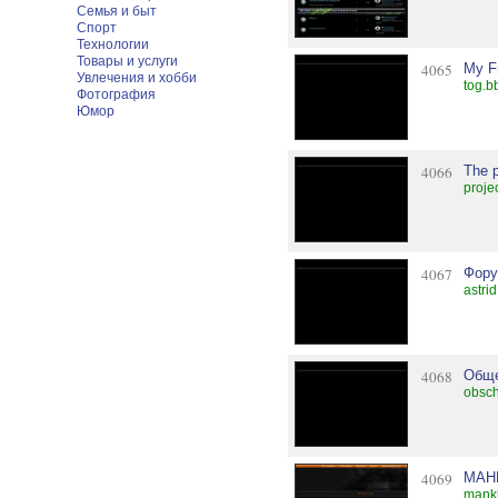
Семья и быт
Спорт
Технологии
Товары и услуги
4065
My F
Увлечения и хобби
tog.bb
Фотография
Юмор
4066
The p
proje
4067
Фору
astri
4068
Общ
obsch
4069
МАН
manki