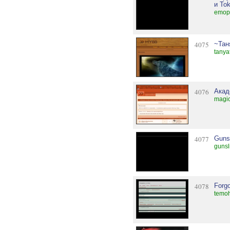
и Tok
emopr
4075
~Тан
tanya
4076
Акад
magic
4077
Guns
gunsl
4078
Forgo
temoh