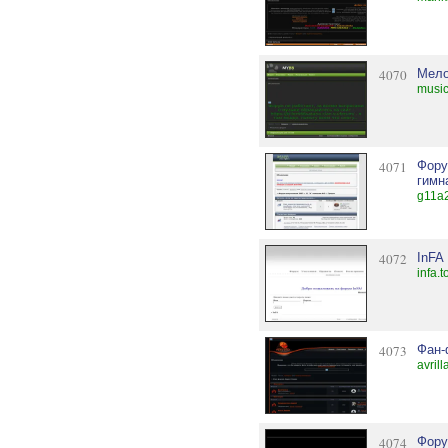
4070
Мел
music
4071
Фору
гимн
g11a2
4072
InFA
infa.
4073
Фан-
avril
4074
Фору