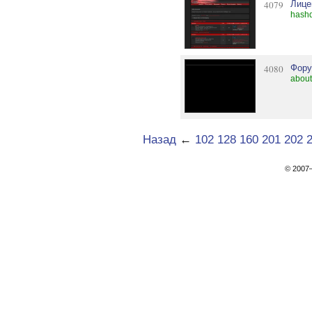
4079
Лице
hashd
4080
Фору
about
Назад
←
102
128
160
201
202
© 200