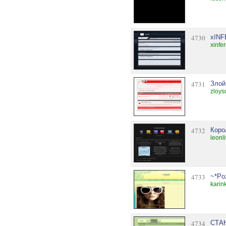
4730
xIN
xinfe
4731
Злой
zloys
4732
Коро
leonl
4733
~*Poz
karin
4734
СТАН