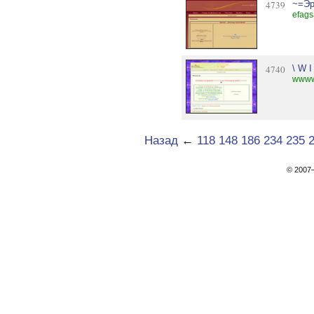
4739
~=Эр
efags
4740
\ W I
wwww
Назад
←
118
148
186
234
235
© 200