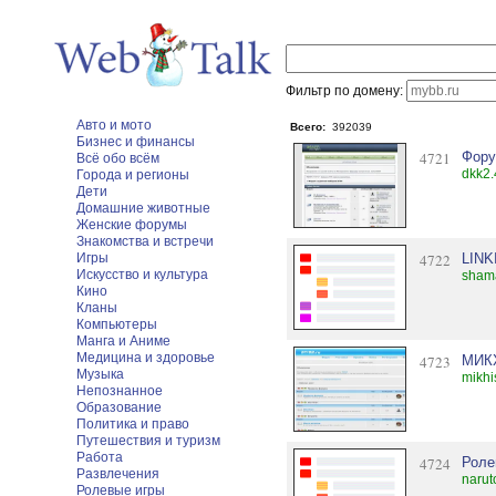
Фильтр по домену:
Авто и мото
Всего:
392039
Бизнес и финансы
4721
Фору
Всё обо всём
dkk2.
Города и регионы
Дети
Домашние животные
Женские форумы
Знакомства и встречи
Игры
4722
LIN
Искусство и культура
shama
Кино
Кланы
Компьютеры
Манга и Аниме
Медицина и здоровье
4723
МИКХ
Музыка
mikhi
Непознанное
Образование
Политика и право
Путешествия и туризм
Работа
4724
Роле
Развлечения
narut
Ролевые игры