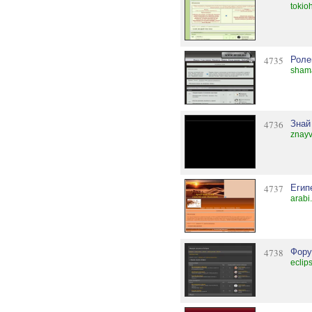
tokio
4735
Роле
sham
4736
Знай
znayv
4737
Егип
arabi
4738
Фору
eclip