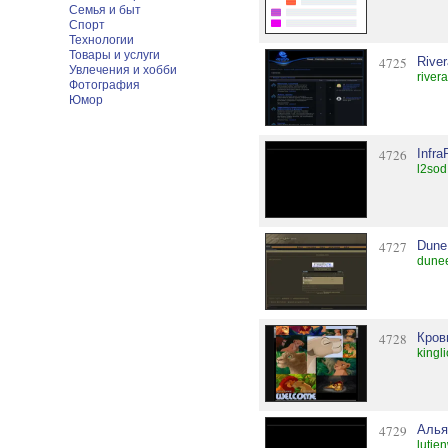
Семья и быт
Спорт
Технологии
Товары и услуги
4725
River
Увлечения и хобби
river
Фотография
Юмор
4726
Infra
l2sod
4727
Dune
dunee
4728
Кров
kingl
4729
Аль
lutie