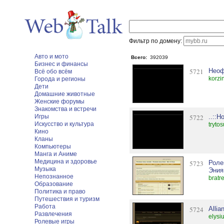
Фильтр по домену:
Авто и мото
Всего:
392039
Бизнес и финансы
5721
Неоф
Всё обо всём
korzi
Города и регионы
Дети
Домашние животные
Женские форумы
Знакомства и встречи
Игры
5722
..::
Искусство и культура
tryto
Кино
Кланы
Компьютеры
Манга и Аниме
Медицина и здоровье
5723
Роле
Музыка
Эния
Непознанное
bratr
Образование
Политика и право
Путешествия и туризм
Работа
5724
Allia
Развлечения
elysi
Ролевые игры