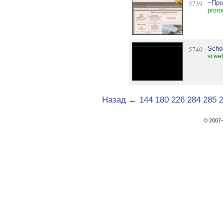
5739
~Про
proro
5740
Scho
sr.we
Назад
←
144
180
226
284
285
© 200