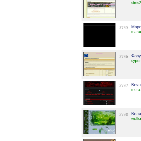
sims2
5735
Маро
marad
5736
Фору
syper
5737
Вечн
mora.
5738
Волч
wolfs