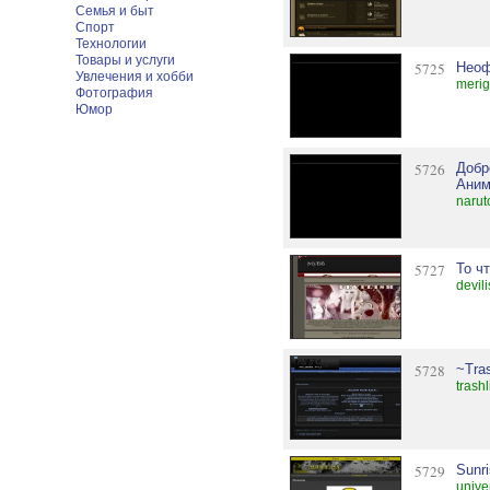
Семья и быт
Спорт
Технологии
Товары и услуги
5725
Неоф
Увлечения и хобби
merig
Фотография
Юмор
5726
Добр
Аним
narut
5727
То чт
devil
5728
~Tras
trashl
5729
Sunri
unive