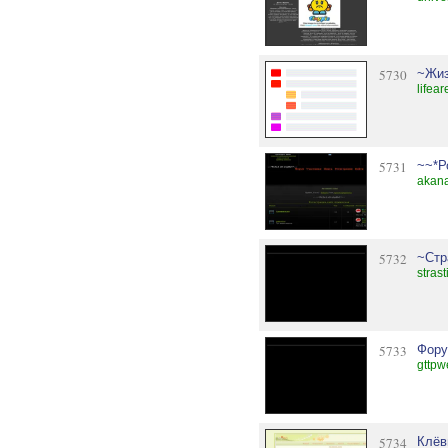
5730
~Жиз
lifea
5731
~~*Р
akana
5732
~Стр
stras
5733
Фору
gttpw
5734
Клёв