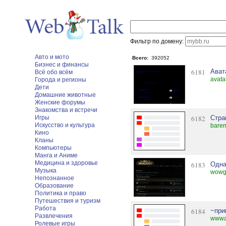
Фильтр по домену:
Авто и мото
Всего:
392052
Бизнес и финансы
6181
Ават
Всё обо всём
avata
Города и регионы
Дети
Домашние животные
Женские форумы
Знакомства и встречи
Игры
6182
Стра
Искусство и культура
baren
Кино
Кланы
Компьютеры
Манга и Аниме
Медицина и здоровье
6183
Одна
Музыка
wowgu
Непознанное
Образование
Политика и право
Путешествия и туризм
Работа
6184
~при
Развлечения
wwwac
Ролевые игры