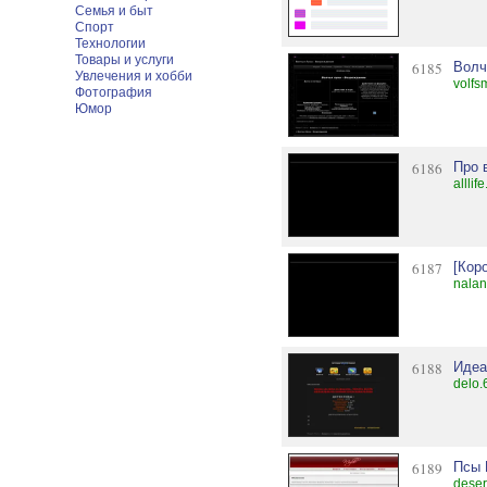
Семья и быт
Спорт
Технологии
Товары и услуги
6185
Волч
Увлечения и хобби
volfs
Фотография
Юмор
6186
Про 
alllif
6187
[Кор
nalan
6188
Идеа
delo.
6189
Псы 
deser