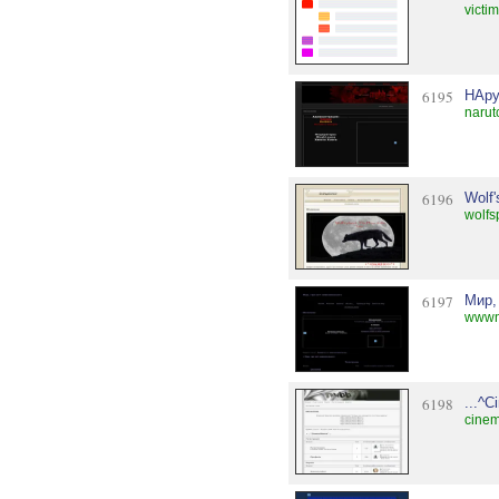
victi
6195
НАру
narut
6196
Wolf'
wolfs
6197
Мир,
wwwn
6198
...^C
cinem