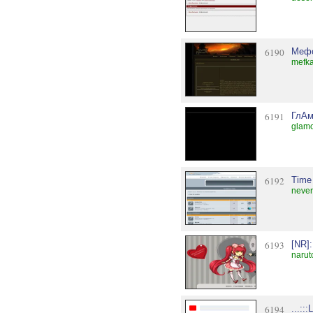
6190
Мефо
mefka
6191
ГлАм
glamo
6192
Time 
never
6193
[NR]:
narut
6194
...::