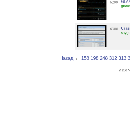
6299
GLA
glamh
6300
Став
saygo
Назад
←
158
198
248
312
313
© 200