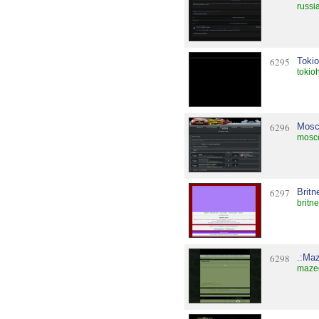
russi
6295
Tokio
tokio
6296
Mosc
mosco
6297
Brit
britn
6298
.:Maz
mazeo