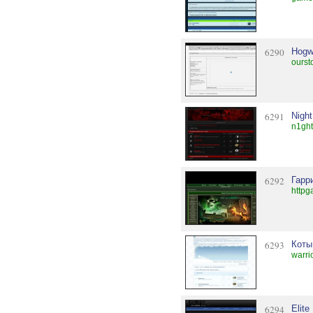
6290
Hogwa
ourst
6291
Nigh
n1ght
6292
Гарр
httpg
6293
Коты
warri
6294
Elite