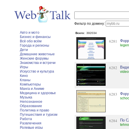
Фильтр по домену:
Авто и мото
Всего:
392034
Бизнес и финансы
6281
Форр
Всё обо всём
legen
Города и регионы
Дети
Домашние животные
Женские форумы
Знакомства и встречи
Игры
6282
Виде
Искусство и культура
video
Кино
Кланы
Компьютеры
Манга и Аниме
Медицина и здоровье
6283
Фору
Музыка
schoo
Непознанное
Образование
Политика и право
Путешествия и туризм
Работа
6284
По С
Развлечения
tehno
Ролевые игры