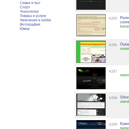
Семья и быт
Спорт
Технологии
Товары и услуги
6285
Роле
Увлечения и хобби
conn
Фотография
horze
Юмор
6286
Oura
ouran
6287
merin
6288
Shinr
clans
6289
Комп
game