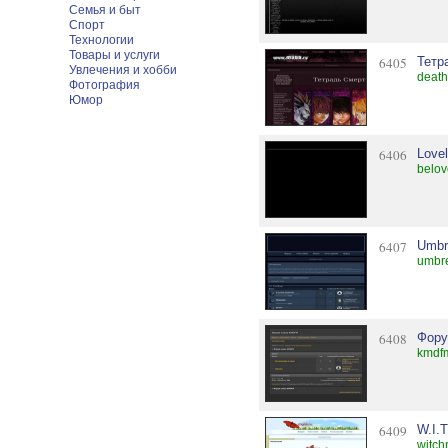
Семья и быт
Спорт
Технологии
Товары и услуги
6405
Тетр
Увлечения и хобби
death
Фотография
Юмор
6406
Love
belov
6407
Umbr
umbre
6408
Фору
kmdfm
6409
W.I.
witch