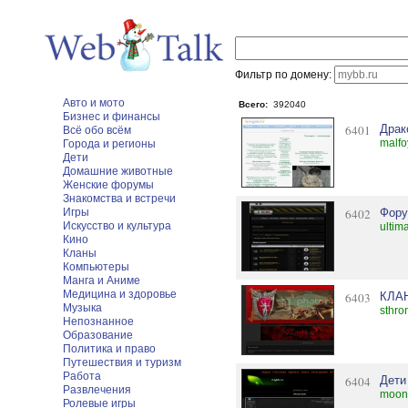
Фильтр по домену:
Авто и мото
Всего:
392040
Бизнес и финансы
6401
Драк
Всё обо всём
malfo
Города и регионы
Дети
Домашние животные
Женские форумы
Знакомства и встречи
Игры
6402
Фору
Искусство и культура
ultim
Кино
Кланы
Компьютеры
Манга и Аниме
Медицина и здоровье
6403
КЛА
Музыка
sthro
Непознанное
Образование
Политика и право
Путешествия и туризм
Работа
6404
Дети
Развлечения
moonc
Ролевые игры