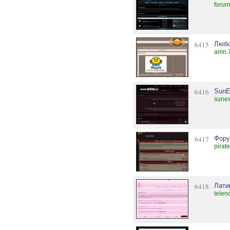
forum
6415
Любо
amn.7
6416
SunE
sunex
6417
Фору
pirat
6418
Лати
telen