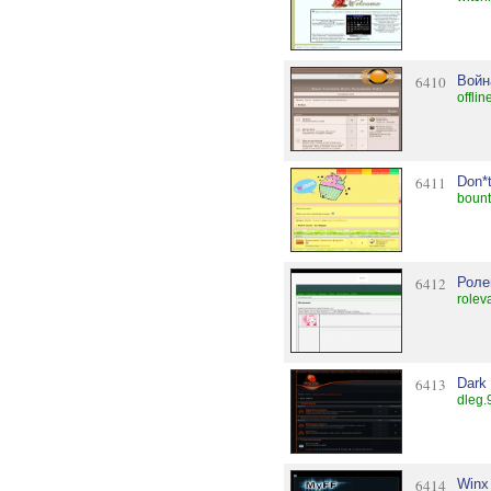
6410
Войн
offli
6411
Don*t
bount
6412
Роле
rolev
6413
Dark
dleg.
6414
Winx