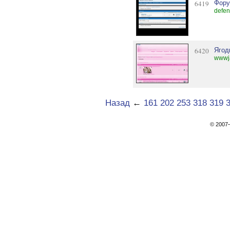
6419
Фору
defen
6420
Ягод
wwwja
Назад
←
161
202
253
318
319
© 200