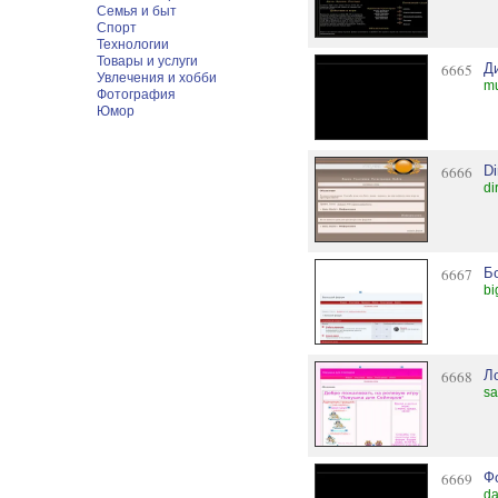
Семья и быт
Спорт
Технологии
Товары и услуги
6665
Д
Увлечения и хобби
mu
Фотография
Юмор
6666
Di
di
6667
Б
bi
6668
Л
sa
6669
Ф
da