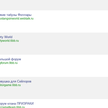
икие табуны Феллары
stangsinworld.webtalk.ru
rty World
rtyworld.6bb.ru
ольшой форум
gforum.9bb.ru
овушка для Сейлоров
ilorgame.6bb.ru
орум клана ПРИЗРАКИ
rzamatteam.6bb.ru