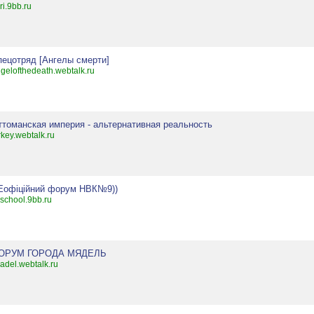
ri.9bb.ru
пецотряд [Ангелы смерти]
gelofthedeath.webtalk.ru
ттоманская империя - альтернативная реальность
rkey.webtalk.ru
Еофіційний форум НВК№9))
school.9bb.ru
ОРУМ ГОРОДА МЯДЕЛЬ
adel.webtalk.ru