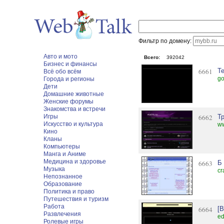
Фильтр по домену:
Авто и мото
Всего:
392042
Бизнес и финансы
6661
Т
Всё обо всём
go
Города и регионы
Дети
Домашние животные
Женские форумы
Знакомства и встречи
Игры
6662
Т
Искусство и культура
w
Кино
Кланы
Компьютеры
Манга и Аниме
Медицина и здоровье
6663
Б
Музыка
cr
Непознанное
Образование
Политика и право
Путешествия и туризм
Работа
6664
[
Развлечения
ed
Ролевые игры