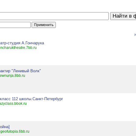
У
еатр-студия А.Гончарука
ncharuktheatre.7bb.ru
рактир "Ленивый Волк"
wwnunja.8bb.ru
 класс 112 школы.Санкт-Петербург
azyclass.bbok.ru
Война]
geofutopia.6bb.ru