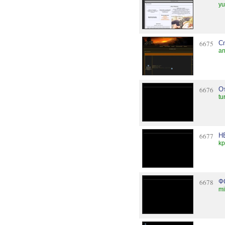
yu
6675
С
an
6676
О
tu
6677
Н
kp
6678
Ф
mi