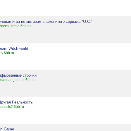
олевая игра по мотивам знаменитого сериала "О.С."
eoccalifornia.6bb.ru
ream Witch world
llv.6bb.ru
ифмованные строчки
eeandangelpoet.6bb.ru
Другая Реальность~
alnosts2.6bb.ru
uri Game