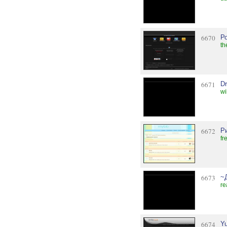
6670
Р
th
6671
D
wi
6672
Р
fr
6673
~
re
6674
Y