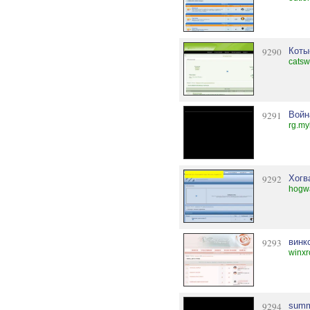
9290
Коты
catsw
9291
Войн
rg.my
9292
Хогв
hogwa
9293
винкс
winxr
9294
summ