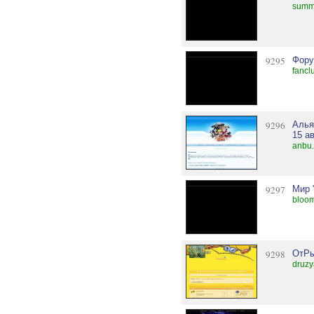
summe
9295
Фору
fancl
9296
Алья
15 ав
anbu
9297
Мир 
bloo
9298
ОтРы
druzy