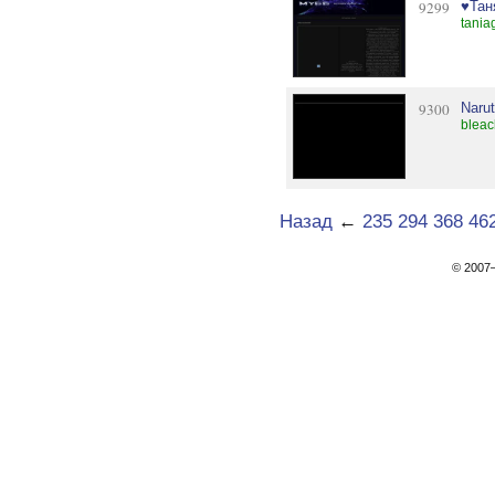
9299
♥Тан
tania
9300
Naru
bleac
Назад
←
235
294
368
46
© 200