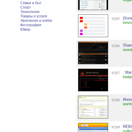
hogwa
Семья и быт
Спорт
Технологии
Товары и услуги
9285
{Хог
Увлечения и хобби
mrsno
Фотография
Юмор
9286
Sham
news
9287
.:Ма
badgi
9288
Иноп
warrk
9289
REBI
outfo