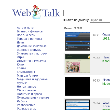
Фильтр по домену:
Авто и мото
Всего:
392039
Бизнес и финансы
9281
Общи
Всё обо всём
1932.
Города и регионы
Дети
Домашние животные
Женские форумы
Знакомства и встречи
Игры
9282
Нэнс
Искусство и культура
kiso
Кино
Кланы
Компьютеры
Манга и Аниме
Медицина и здоровье
9283
†Нов
Музыка
hidde
Непознанное
Образование
Политика и право
Путешествия и туризм
Работа
9284
Школ
Развлечения
Хогв
Ролевые игры