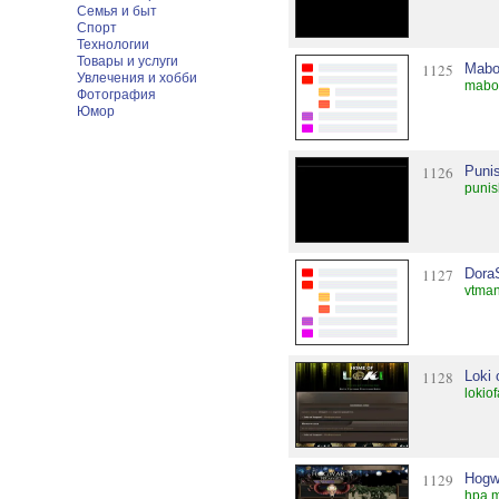
Семья и быт
Спорт
Технологии
Товары и услуги
1125
Mabo
Увлечения и хобби
mabor
Фотография
Юмор
1126
Puni
punis
1127
Dora
vtman
1128
Loki 
lokio
1129
Hogw
hpa.m