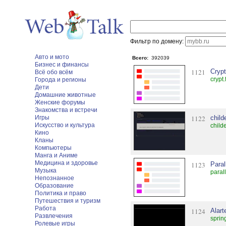
Фильтр по домену:
Авто и мото
Всего:
392039
Бизнес и финансы
1121
Cryp
Всё обо всём
crypt
Города и регионы
Дети
Домашние животные
Женские форумы
Знакомства и встречи
Игры
1122
chil
Искусство и культура
child
Кино
Кланы
Компьютеры
Манга и Аниме
Медицина и здоровье
1123
Paral
Музыка
paral
Непознанное
Образование
Политика и право
Путешествия и туризм
Работа
1124
Alart
Развлечения
sprin
Ролевые игры