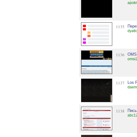
apokr
1135
Пере
dyatl
1136
OMS
omsi2
1137
Los 
daemo
1138
Пись
abc1