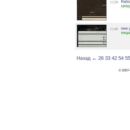
1139
Raht
rahta
1140
new 
mega
Назад
←
26
33
42
54
5
© 200