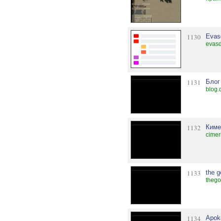
1130
Evas
evasd
1131
Блог
blog.
1132
Киме
cimer
1133
the g
thego
1134
Apok