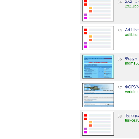
34
2X2 :::
2x2.1bb
35
Ad Libi
adlibitu
36
Форум 
mdm151
37
ФОРУМ
vertolet
38
Турецк
turkce.