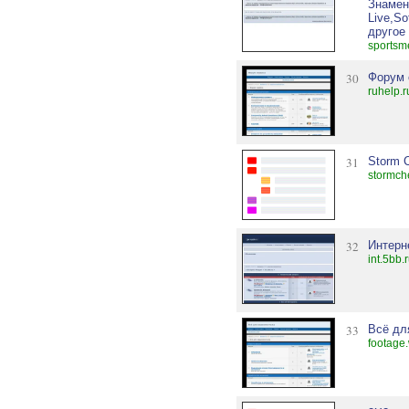
Знамен
Live,So
другое
sportsm
30
Форум 
ruhelp.
31
Storm 
stormch
32
Интерне
int.5bb.
33
Всё дл
footage.