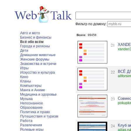
Фильтр по домену:
Авто и мото
Всего:
99458
Бизнес и финансы
Всё обо всём
21
XANDE
Города и регионы
xander.
Дети
Домашние животные
Женские форумы
Знакомства и встречи
Игры
22
ВСЁ Д
Искусство и культура
allforsi
Кино
Кланы
Компьютеры
Манга и Аниме
Медицина и здоровье
23
Совмес
Музыка
pokupka
Непознанное
Образование
Политика и право
Путешествия и туризм
Работа
Развлечения
24
Клуб а
Ролевые игры
ailias.r