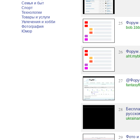
Семья и быт
Спорт
Технологии
Товары и услуги
Увлечения и хобби
25
Форум с
Фотография
bob.1bb
Юмор
26
Форум 
aht.myb
27
@Фору
fantasyf
28
Беспла
русско
ukraina
29
Фото и