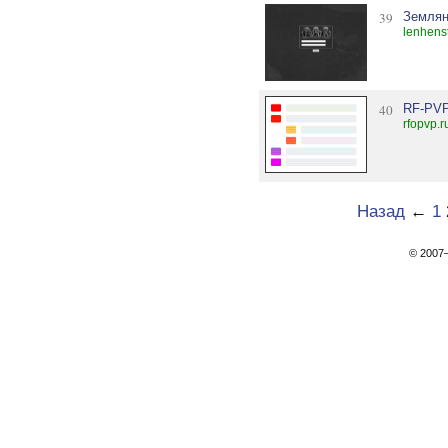
39
Землян
lenhens
40
RF-PV
rfopvp.r
Назад
←
1
© 200